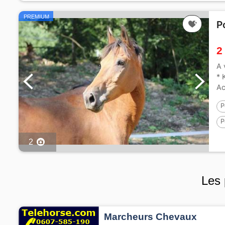
PREMIUM
P
2
A 
* 
Ac
P
P
2
2
Les 
Marcheurs Chevaux