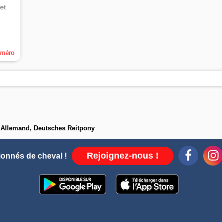
et
uméro
 Allemand, Deutsches Reitpony
Rejoignez-nous !
ionnés de cheval !