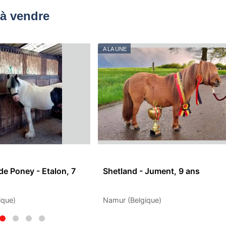
à vendre
A LA UNE
de Poney - Etalon, 7
Shetland - Jument, 9 ans
ique)
Namur (Belgique)