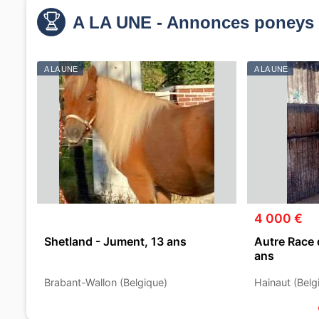
A LA UNE - Annonces poneys 
A LA UNE
A LA UNE
4 000 €
Shetland - Jument, 13 ans
Autre Race 
ans
Brabant-Wallon (Belgique)
Hainaut (Belg