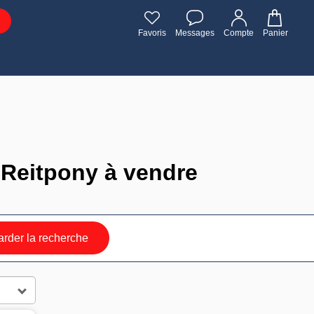
Favoris
Messages
Compte
Panier
 Reitpony à vendre
rder la recherche