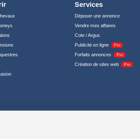
ir
Services
chevaux
Déposer une annonce
poneys
Vendre mes affaires
alons
Cote / Argus
nsions
Publicité en ligne
Pro
questres
Forfaits annonces
Pro
e
Création de sites web
Pro
casion
UIRODI SAS - R.C.S. DOLE 504 811 373 - TVA FR00504811373 -