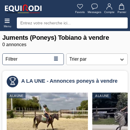
Favoris
Messages
Compte
Panier
Menu
Juments (Poneys) Tobiano à vendre
0 annonces
≣
Filtrer
A LA UNE - Annonces poneys à vendre
A LA UNE
A LA UNE