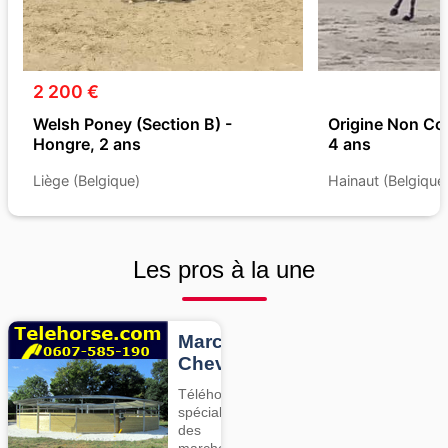
2 200 €
Welsh Poney (Section B) -
Origine Non Co
Hongre, 2 ans
4 ans
Liège (Belgique)
Hainaut (Belgique
Les pros à la une
Marcheurs
Chevaux
Téléhorse,
spécialiste
des