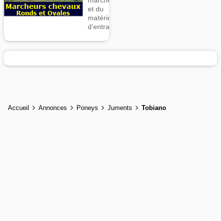
marcheurs
et du
matériel
d’entrainement
Accueil
Annonces
Poneys
Juments
Tobiano