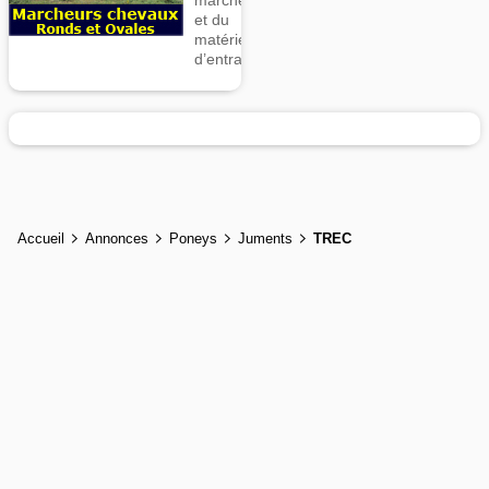
marcheurs
et du
matériel
d’entrainement
Accueil
Annonces
Poneys
Juments
TREC