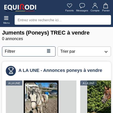
Favoris
Messages
Compte
Panier
Menu
Juments (Poneys) TREC à vendre
0 annonces
≣
Filtrer
A LA UNE - Annonces poneys à vendre
A LA UNE
A LA UNE