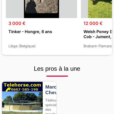
3 000 €
12 000 €
Tinker - Hongre, 6 ans
Welsh Poney (S
Cob - Jument, 
Liège (Belgique)
Brabant-Flamand 
Les pros à la une
Marcheurs
Chevaux
Téléhorse,
spécialiste
des