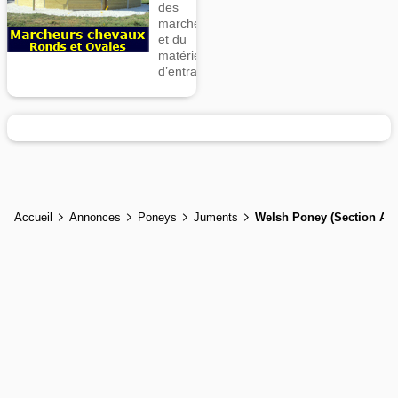
des
marcheurs
et du
matériel
d’entrainement
Accueil
Annonces
Poneys
Juments
Welsh Poney (Section A)