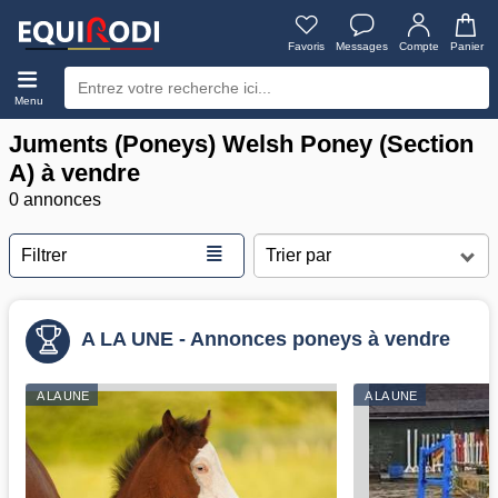
Favoris
Messages
Compte
Panier
Menu
Juments (Poneys) Welsh Poney (Section
A) à vendre
0 annonces
≣
Filtrer
A LA UNE - Annonces poneys à vendre
A LA UNE
A LA UNE