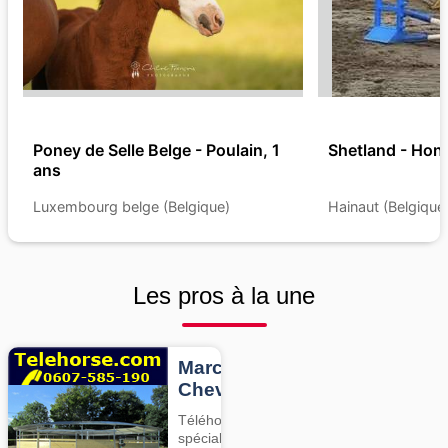
Poney de Selle Belge - Poulain, 1
Shetland - Hong
ans
Luxembourg belge (Belgique)
Hainaut (Belgique
Les pros à la une
Marcheurs
Chevaux
Téléhorse,
spécialiste