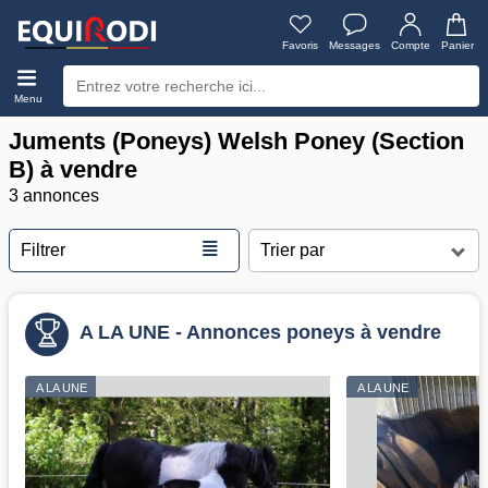
Favoris
Messages
Compte
Panier
Menu
Juments (Poneys) Welsh Poney (Section
B) à vendre
3 annonces
≣
Filtrer
A LA UNE - Annonces poneys à vendre
A LA UNE
A LA UNE