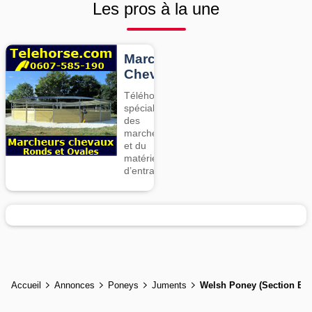
Les pros à la une
Marcheurs
Chevaux
Téléhorse,
spécialiste
des
marcheurs
et du
matériel
d’entrainement
Accueil
Annonces
Poneys
Juments
Welsh Poney (Section B)