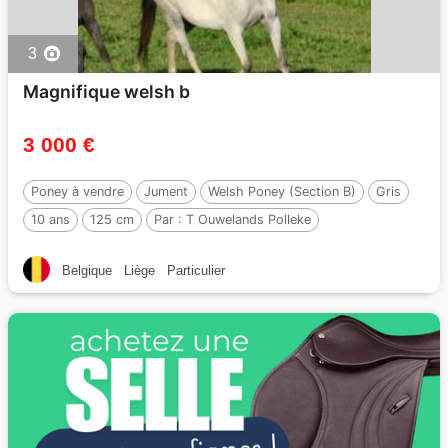
3
Magnifique welsh b
3 000 €
Poney à vendre
Jument
Welsh Poney (Section B)
Gris
10 ans
125 cm
Par :
T Ouwelands Polleke
Belgique
Liège
Particulier