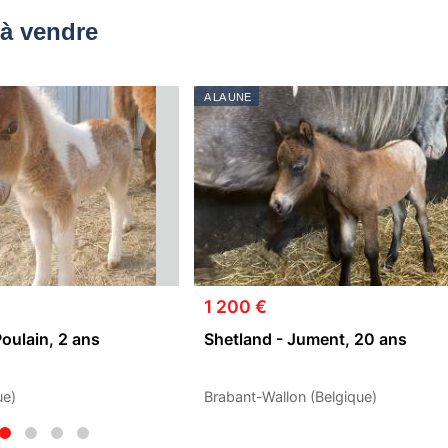
à vendre
A LA UNE
1 200 €
Poulain, 2 ans
Shetland - Jument, 20 ans
ue)
Brabant-Wallon (Belgique)