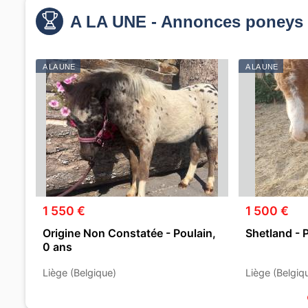
A LA UNE - Annonces poneys 
A LA UNE
A LA UNE
1 550 €
1 500 €
Origine Non Constatée - Poulain,
Shetland - 
0 ans
Liège (Belgique)
Liège (Belgiq