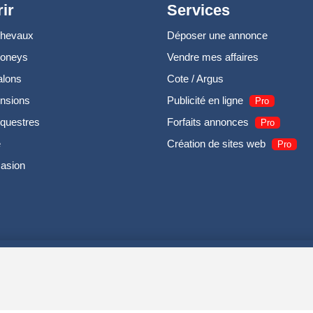
ir
Services
chevaux
Déposer une annonce
poneys
Vendre mes affaires
alons
Cote / Argus
nsions
Publicité en ligne
Pro
questres
Forfaits annonces
Pro
e
Création de sites web
Pro
casion
UIRODI SAS - R.C.S. DOLE 504 811 373 - TVA FR00504811373 -