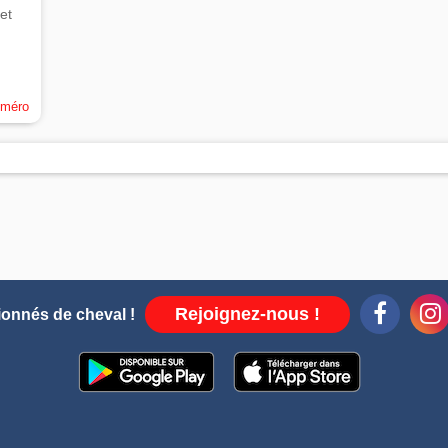
et
uméro
Rejoignez-nous !
ionnés de cheval !