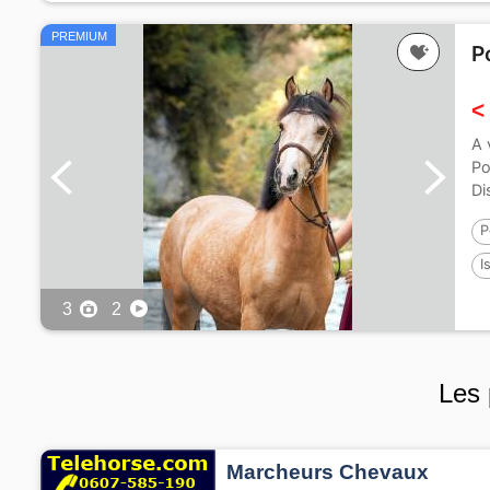
PREMIUM
P
<
A 
Po
Di
P
I
3
2
Les 
Marcheurs Chevaux