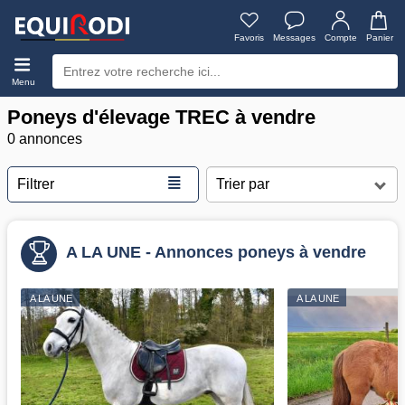
Favoris
Messages
Compte
Panier
Menu
Poneys d'élevage TREC à vendre
0 annonces
≣
Filtrer
A LA UNE - Annonces poneys à vendre
A LA UNE
A LA UNE