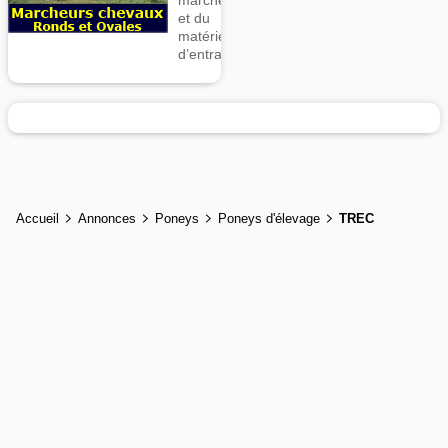
marcheurs
et du
matériel
d’entrainement
Accueil
Annonces
Poneys
Poneys d'élevage
TREC