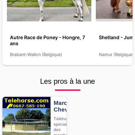
Autre Race de Poney - Hongre, 7
Shetland - Jume
ans
Brabant-Wallon (Belgique)
Namur (Belgique)
Les pros à la une
Marcheurs
Chevaux
Téléhorse,
spécialiste
des