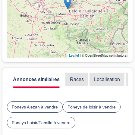
Leaflet
| © OpenStreetMap contributors
Annonces similaires
Races
Localisation
Di
Poneys Alezan à vendre
Poneys de loisir à vendre
Poneys Loisir/Famille à vendre