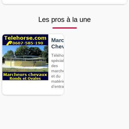
Les pros à la une
Marcheurs
Chevaux
Téléhorse,
spécialiste
des
marcheurs
et du
matériel
d’entrainement