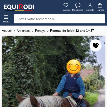
Favoris
Messages
Compte
Panier
Menu
Accueil
Annonces
Poneys
Ponette de loisir 12 ans 1m37