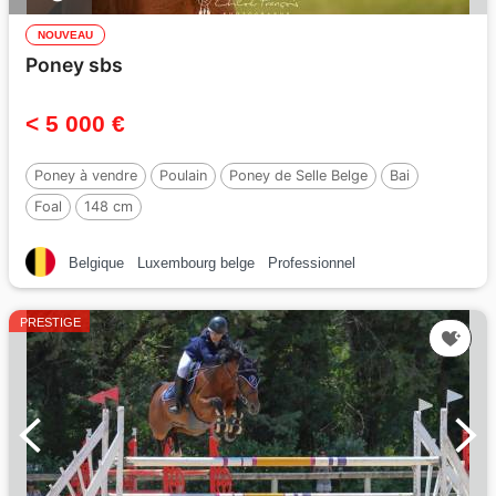
NOUVEAU
Poney sbs
< 5 000 €
Poney à vendre
Poulain
Poney de Selle Belge
Bai
Foal
148 cm
Belgique
Luxembourg belge
Professionnel
PRESTIGE