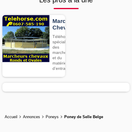
Marcheurs
Chevaux
Téléhorse,
spécialiste
des
marcheurs
et du
matériel
d’entrainement
Accueil
Annonces
Poneys
Poney de Selle Belge