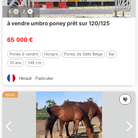
6
2
à vendre umbro poney prêt sur 120/125
65 000 €
Poney à vendre
Hongre
Poney de Selle Belge
Bai
10 ans
148 cm
Hérault
Particulier
BASIC