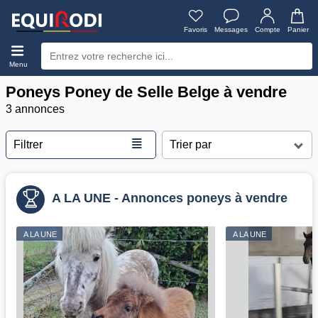
Favoris
Messages
Compte
Panier
Menu
Poneys Poney de Selle Belge à vendre
3 annonces
≣
Filtrer
A LA UNE - Annonces poneys à vendre
A LA UNE
A LA UNE