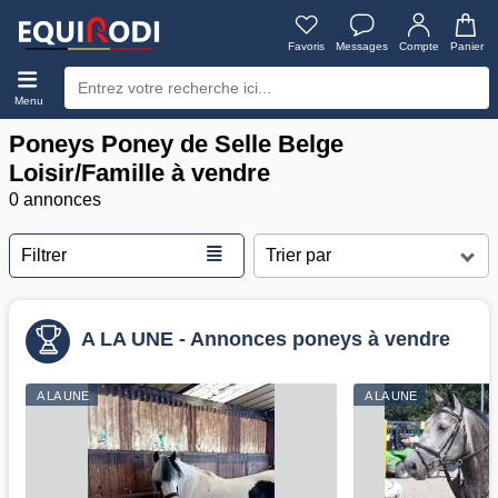
Favoris
Messages
Compte
Panier
Menu
Poneys Poney de Selle Belge
Loisir/Famille à vendre
0 annonces
≣
Filtrer
A LA UNE - Annonces poneys à vendre
A LA UNE
A LA UNE