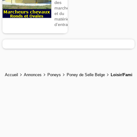
des
marcheurs
et du
matériel
d’entrainement
Accueil
Annonces
Poneys
Poney de Selle Belge
Loisir/Famille