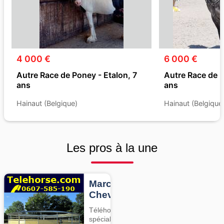
4 000 €
6 000 €
Autre Race de Poney - Etalon, 7
Autre Race de 
ans
ans
Hainaut (Belgique)
Hainaut (Belgique
Les pros à la une
Marcheurs
Chevaux
Téléhorse,
spécialiste