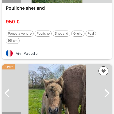
Pouliche shetland
950 €
Poney à vendre
Pouliche
Shetland
Grullo
Foal
95 cm
Ain
Particulier
BASIC