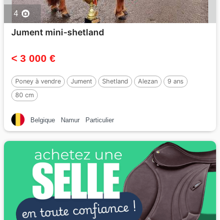
4
Jument mini-shetland
< 3 000 €
Poney à vendre
Jument
Shetland
Alezan
9 ans
80 cm
Belgique
Namur
Particulier