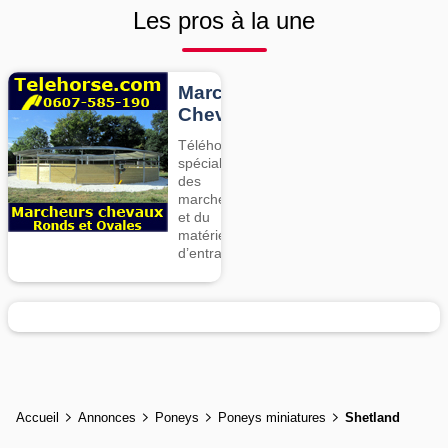
Les pros à la une
Marcheurs
Chevaux
Téléhorse,
spécialiste
des
marcheurs
et du
matériel
d’entrainement
Accueil
Annonces
Poneys
Poneys miniatures
Shetland