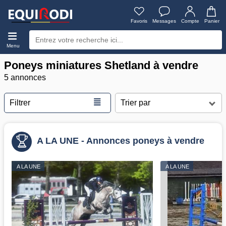
Favoris
Messages
Compte
Panier
Menu
Poneys miniatures Shetland à vendre
5 annonces
≣
Filtrer
A LA UNE - Annonces poneys à vendre
A LA UNE
A LA UNE