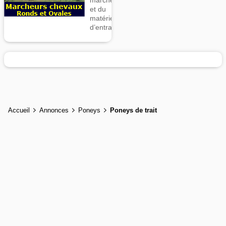
marcheurs
et du
matériel
d’entrainement
Accueil
Annonces
Poneys
Poneys de trait