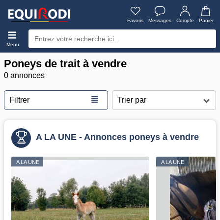
Favoris
Messages
Compte
Panier
Menu
Poneys de trait à vendre
0 annonces
≣
Filtrer
A LA UNE - Annonces poneys à vendre
A LA UNE
A LA UNE