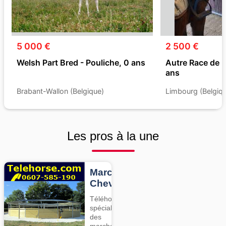
5 000 €
2 500 €
Welsh Part Bred - Pouliche, 0 ans
Autre Race de 
ans
Brabant-Wallon (Belgique)
Limbourg (Belgiq
Les pros à la une
Marcheurs
Chevaux
Téléhorse,
spécialiste
des