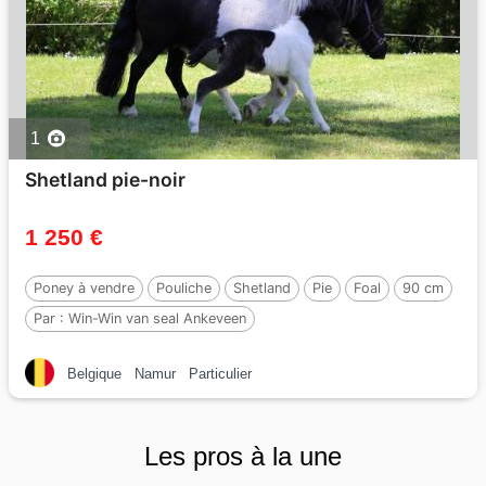
1
Shetland pie-noir
1 250 €
Poney à vendre
Pouliche
Shetland
Pie
Foal
90 cm
Par :
Win-Win van seal Ankeveen
Belgique
Namur
Particulier
Les pros à la une