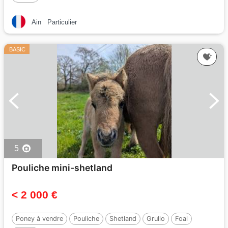
Ain
Particulier
BASIC
5
Pouliche mini-shetland
< 2 000 €
Poney à vendre
Pouliche
Shetland
Grullo
Foal