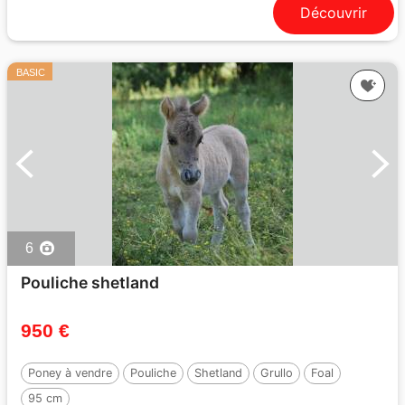
Découvrir
BASIC
6
Pouliche shetland
950 €
Poney à vendre
Pouliche
Shetland
Grullo
Foal
95 cm