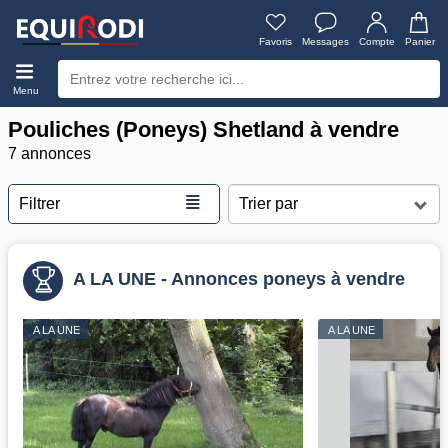
Favoris
Messages
Compte
Panier
Menu
Pouliches (Poneys) Shetland à vendre
7 annonces
≣
Filtrer
A LA UNE - Annonces poneys à vendre
A LA UNE
A LA UNE