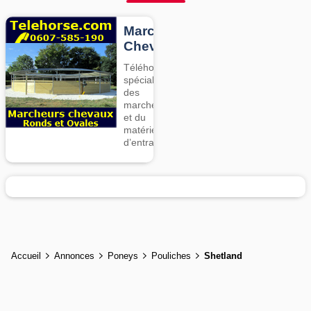
Marcheurs
Chevaux
Téléhorse,
spécialiste
des
marcheurs
et du
matériel
d’entrainement
Accueil
Annonces
Poneys
Pouliches
Shetland