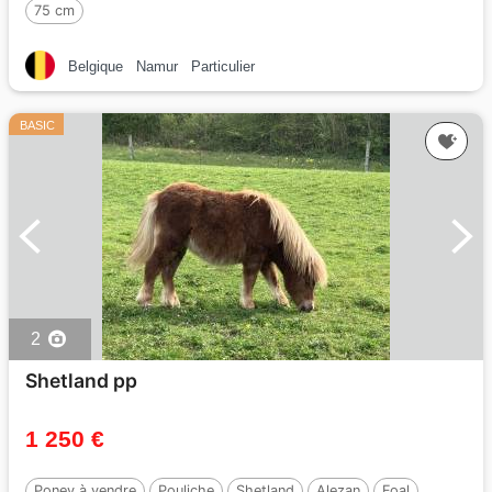
75 cm
Belgique
Namur
Particulier
BASIC
2
Shetland pp
1 250 €
Poney à vendre
Pouliche
Shetland
Alezan
Foal