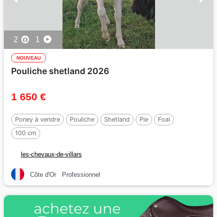
2
1
NOUVEAU
Pouliche shetland 2026
1 650 €
Poney à vendre
Pouliche
Shetland
Pie
Foal
100 cm
les-chevaux-de-villars
Côte d'Or
Professionnel