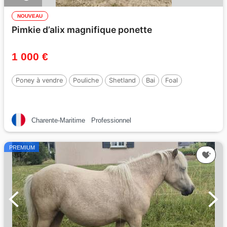
NOUVEAU
Pimkie d’alix magnifique ponette
1 000 €
Poney à vendre
Pouliche
Shetland
Bai
Foal
Charente-Maritime
Professionnel
PREMIUM