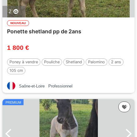
2
NOUVEAU
Ponette shetland pp de 2ans
1 800 €
Poney à vendre
Pouliche
Shetland
Palomino
2 ans
105 cm
Saône-et-Loire
Professionnel
PREMIUM