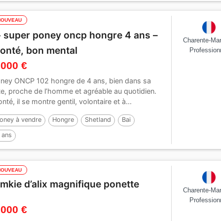
NOUVEAU
�️ super poney oncp hongre 4 ans –
Charente-Mar
onté, bon mental
Profession
 000 €
ney ONCP 102 hongre de 4 ans, bien dans sa
te, proche de l’homme et agréable au quotidien.
nté, il se montre gentil, volontaire et à...
oney à vendre
Hongre
Shetland
Bai
 ans
NOUVEAU
imkie d’alix magnifique ponette
Charente-Mar
Profession
 000 €