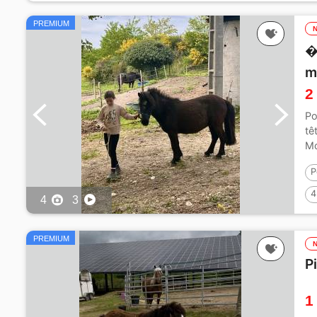
PREMIUM

m
2
Po
tê
Mo
P
4
4
3
PREMIUM
P
1