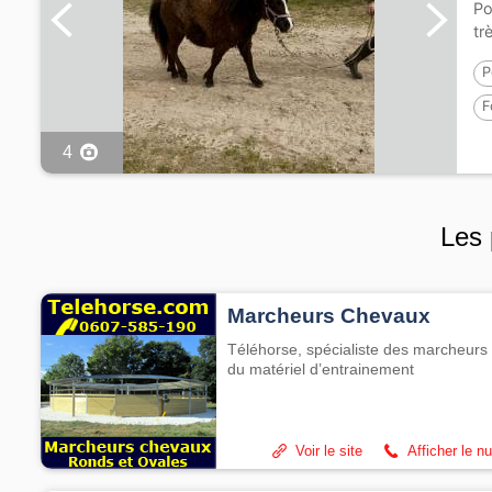
Po
tr
P
F
4
Les 
Marcheurs Chevaux
Téléhorse, spécialiste des marcheurs 
du matériel d’entrainement
Voir le site
Afficher le n