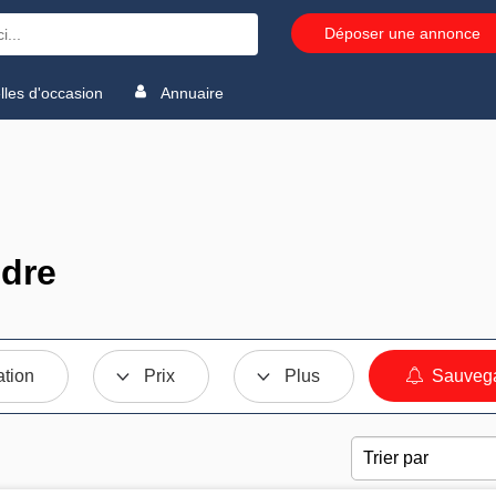
Déposer une annonce
les d'occasion
Annuaire
ndre
ation
Prix
Plus
Sauvega