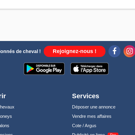
Rejoignez-nous !
ionnés de cheval !
ir
Services
chevaux
Déposer une annonce
poneys
Vendre mes affaires
alons
Cote / Argus
nsions
Publicité en ligne