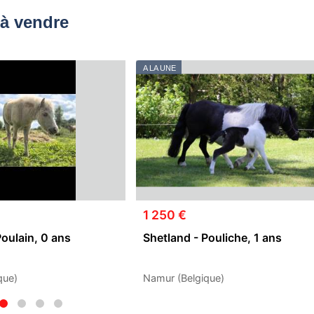
à vendre
A LA UNE
1 250 €
Poulain, 0 ans
Shetland - Pouliche, 1 ans
que)
Namur (Belgique)