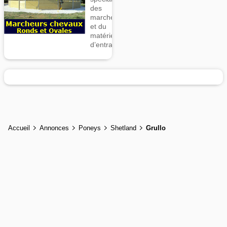
des
marcheurs
et du
matériel
d’entrainement
Accueil
Annonces
Poneys
Shetland
Grullo