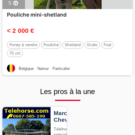
5
Pouliche mini-shetland
< 2 000 €
Poney à vendre
Pouliche
Shetland
Grullo
Foal
75 cm
Belgique
Namur
Particulier
Les pros à la une
Marcheurs
Chevaux
Téléhorse,
spécialiste