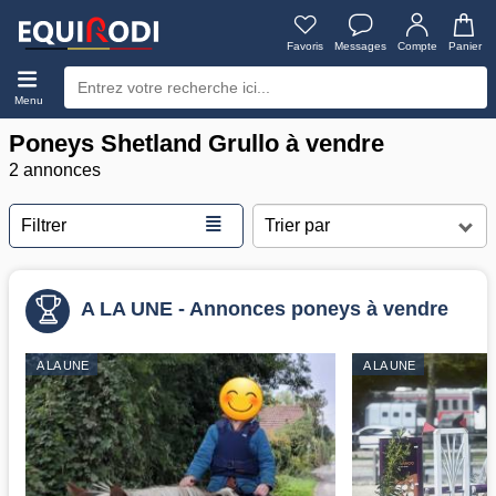
Favoris
Messages
Compte
Panier
Menu
Poneys Shetland Grullo à vendre
2 annonces
≣
Filtrer
A LA UNE - Annonces poneys à vendre
A LA UNE
A LA UNE