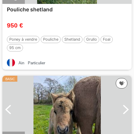
Pouliche shetland
950 €
Poney à vendre
Pouliche
Shetland
Grullo
Foal
95 cm
Ain
Particulier
BASIC