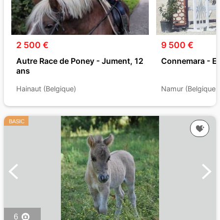
2 500 €
9 500 €
Autre Race de Poney - Jument, 12
Connemara - Et
ans
Hainaut (Belgique)
Namur (Belgique)
BASIC
6