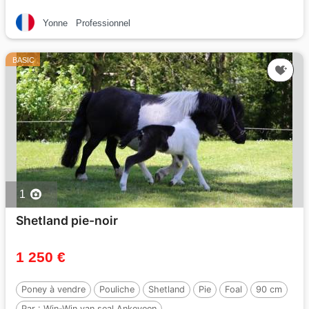
Yonne
Professionnel
BASIC
1
Shetland pie-noir
1 250 €
Poney à vendre
Pouliche
Shetland
Pie
Foal
90 cm
Par :
Win-Win van seal Ankeveen