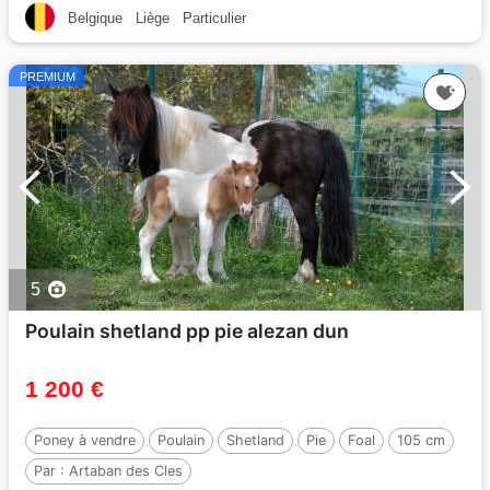
Belgique
Liège
Particulier
PREMIUM
5
Poulain shetland pp pie alezan dun
1 200 €
Poney à vendre
Poulain
Shetland
Pie
Foal
105 cm
Par :
Artaban des Cles