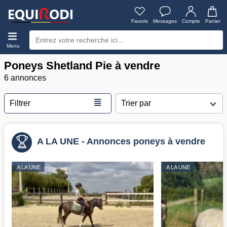
Favoris
Messages
Compte
Panier
Menu
Poneys Shetland Pie à vendre
6 annonces
≣
Filtrer
A LA UNE - Annonces poneys à vendre
A LA UNE
A LA UNE