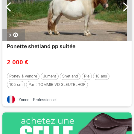
5
Ponette shetland pp suitée
2 000 €
Poney à vendre
Jument
Shetland
Pie
18 ans
105 cm
Par :
TOMMIE VD SLEUTELHOF
Yonne
Professionnel