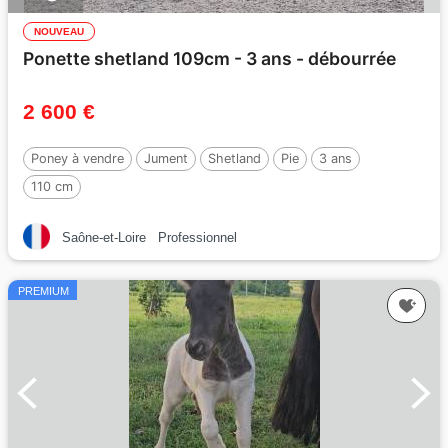
NOUVEAU
Ponette shetland 109cm - 3 ans - débourrée
2 600 €
Poney à vendre
Jument
Shetland
Pie
3 ans
110 cm
Saône-et-Loire
Professionnel
PREMIUM