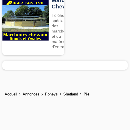
Marcheurs
Chevaux
Téléhorse,
spécialiste
des
marcheurs
et du
matériel
d’entrainement
Accueil
Annonces
Poneys
Shetland
Pie