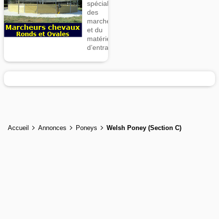
spécialiste
des
marcheurs
et du
matériel
d’entrainement
Accueil
Annonces
Poneys
Welsh Poney (Section C)