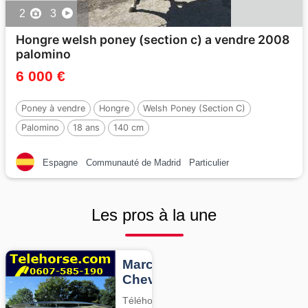
2
3
Hongre welsh poney (section c) a vendre 2008
palomino
6 000 €
Poney à vendre
Hongre
Welsh Poney (Section C)
Palomino
18 ans
140 cm
Espagne
Communauté de Madrid
Particulier
Les pros à la une
Marcheurs
Chevaux
Téléhorse,