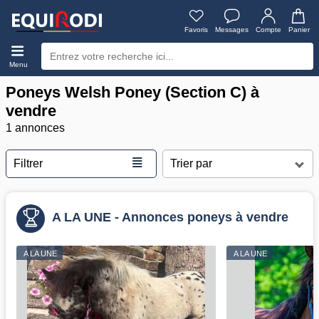
Favoris
Messages
Compte
Panier
Menu
Poneys Welsh Poney (Section C) à
vendre
1 annonces
≣
Filtrer
A LA UNE - Annonces poneys à vendre
A LA UNE
A LA UNE