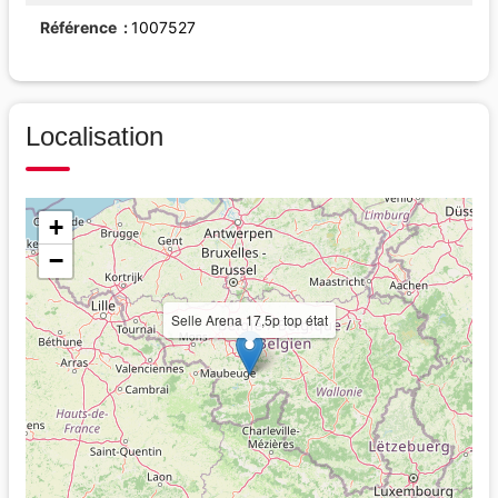
Référence
1007527
Localisation
+
−
Selle Arena 17,5p top état