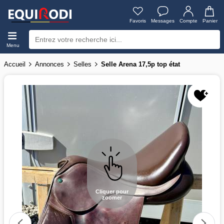
Favoris
Messages
Compte
Panier
Menu
Accueil
Annonces
Selles
Selle Arena 17,5p top état
Cliquer pour
zoomer