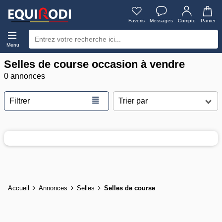
Favoris
Messages
Compte
Panier
Menu
Selles de course occasion à vendre
0 annonces
≣
Filtrer
Accueil
Annonces
Selles
Selles de course