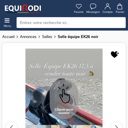
Favoris
Messages
Compte
Panier
Menu
Accueil
Annonces
Selles
Selle équipe EK26 noir
Cliquer pour
zoomer