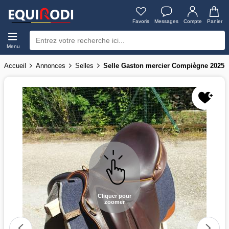
Favoris
Messages
Compte
Panier
Menu
Accueil
Annonces
Selles
Selle Gaston mercier Compiègne 2025
Cliquer pour
zoomer