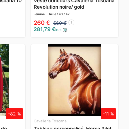
toscana 10
Veste concours Cavaleria Toscana
Revolution noire/ gold
Femme
Taille : 40 / 42
260 €
560 €
?
281,79 €
incl.
-82 %
-11 %
Cavalleria Toscana
 de
Tableau personnalisé, Horse Pilot ,