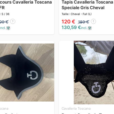
cours Cavalleria Toscana
Tapis Cavalleria Toscana 
FR
Speciale Gris Cheval
 : S / 36
Taille : Cheval - Full (L)
120 €
90 €
180 €
?
?
130,59 €
incl.
incl.
oscana
Cavalleria Toscana