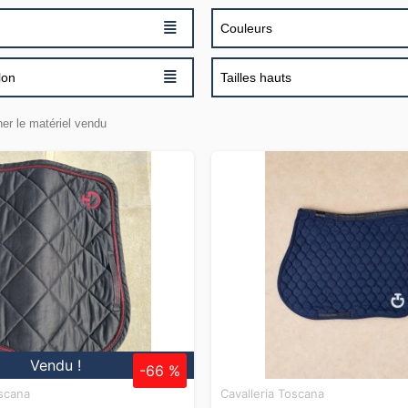
≣
Couleurs
≣
lon
Tailles hauts
her le matériel vendu
Vendu !
-66 %
oscana
Cavalleria Toscana