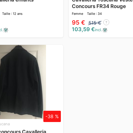
Concours FR34 Rouge
Taille : 12 ans
Femme
Taille : 34
95 €
515 €
?
103,59 €
l.
incl.
-38 %
oscana
concours Cavalleria