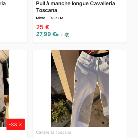
ria
Pull à manche longue Cavalleria
Toscana
Mixte
Taille : M
25 €
27,99 €
incl.
-33 %
Cavalleria Toscana