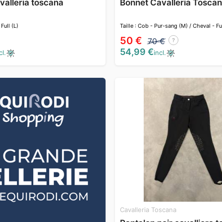
valleria toscana
Bonnet Cavalleria Tosca
 Full (L)
Taille : Cob - Pur-sang (M) / Cheval - Ful
50 €
70 €
?
54,99 €
cl.
incl.
Cavalleria Toscana