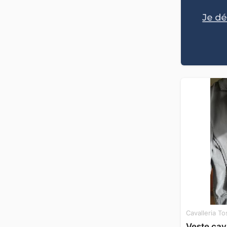
Cavalleria T
Veste cava