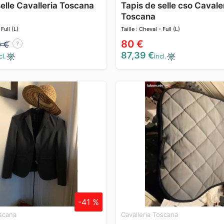
selle Cavalleria Toscana
Tapis de selle cso Cavale
Toscana
 Full (L)
Taille : Cheval - Full (L)
80 €
0 €
?
87,39 €
incl.
cl.
-41 %
oscana
Cavalleria Toscana