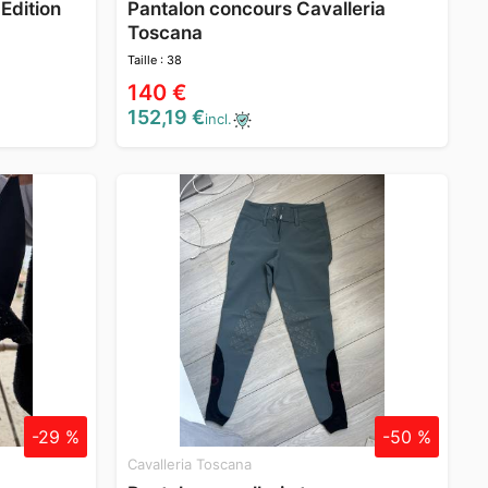
Edition
Pantalon concours Cavalleria
Toscana
Taille : 38
140 €
152,19 €
incl.
-29 %
-50 %
Cavalleria Toscana