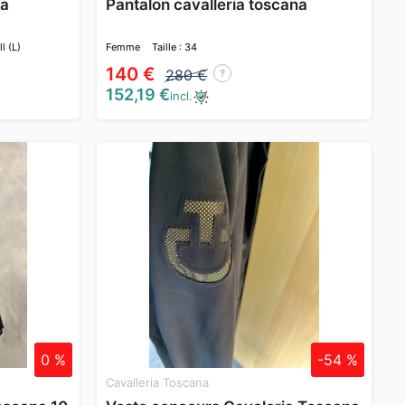
na
Pantalon cavalleria toscana
l (L)
Femme
Taille : 34
140 €
280 €
?
152,19 €
incl.
0 %
-54 %
Cavalleria Toscana