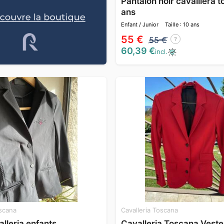
Pantalon noir cavalliera 
ans
Enfant / Junior
Taille : 10 ans
55 €
55 €
?
60,39 €
incl.
oscana
Cavalleria Toscana
lleria enfants
Cavalleria Toscana Veste