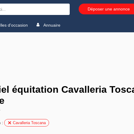
Déposer une annonce
les d'occasion
Annuaire
iel équitation Cavalleria Tos
e
s
n :
Cavalleria Toscana