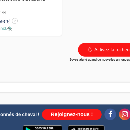
 : 44
80 €
?
incl.
Activez la recher
Soyez alerté quand de nouvelles annonces 
Rejoignez-nous !
ionnés de cheval !