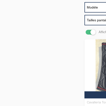
Modèle
Tailles panta
Affic
Cavalleria T