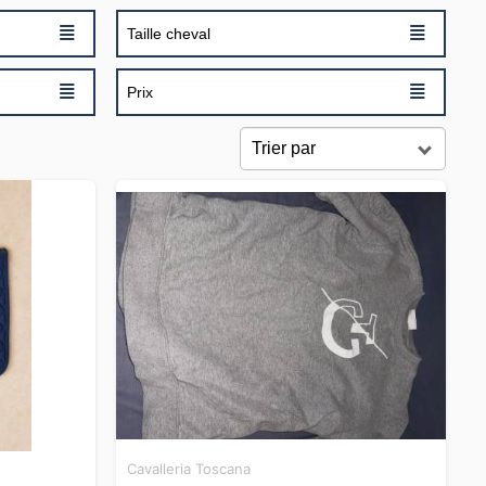
≣
≣
Taille cheval
≣
≣
Prix
Cavalleria Toscana