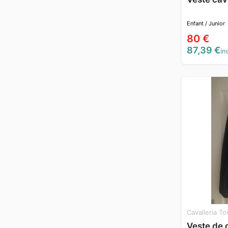
Enfant / Junior
80 €
87,39 €
inc
Cavalleria T
Veste de 