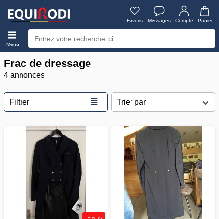
Favoris
Messages
Compte
Panier
Menu
Frac de dressage
4 annonces
≣
Filtrer