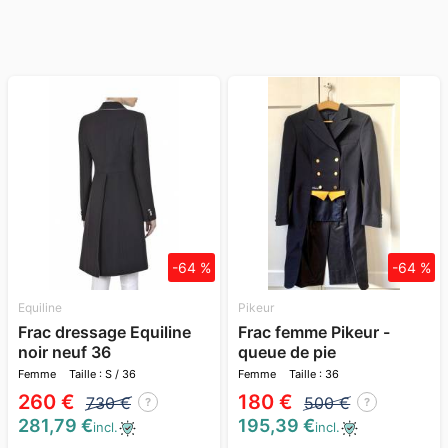
-64 %
-64 %
Equiline
Pikeur
Frac dressage Equiline
Frac femme Pikeur -
noir neuf 36
queue de pie
Femme
Taille : S / 36
Femme
Taille : 36
260 €
180 €
730 €
500 €
?
?
281,79 €
195,39 €
incl.
incl.