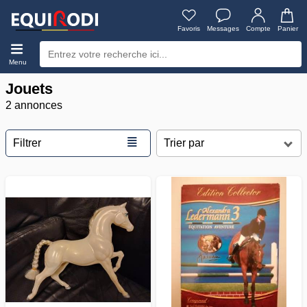
Favoris
Messages
Compte
Panier
Menu
Jouets
2 annonces
≣
Filtrer