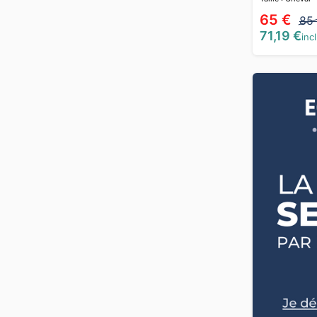
65 €
85
71,19 €
incl