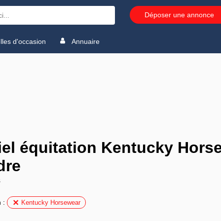
Déposer une annonce
les d'occasion
Annuaire
iel équitation Kentucky Hors
dre
s
n :
Kentucky Horsewear