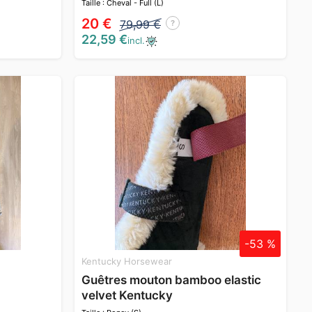
Taille : Cheval - Full (L)
20 €
79,99 €
?
22,59 €
incl.
-53 %
Kentucky Horsewear
Guêtres mouton bamboo elastic
velvet Kentucky