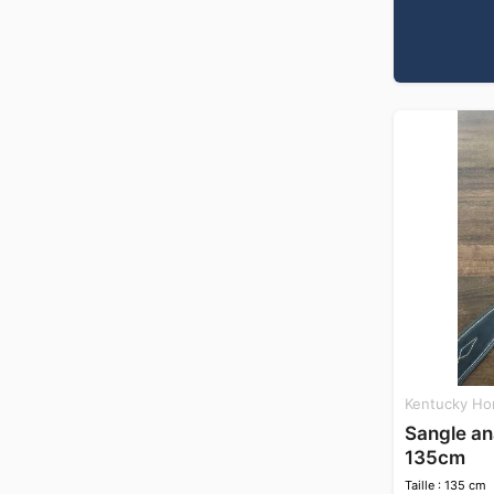
Kentucky Ho
Sangle a
135cm
Taille : 135 cm