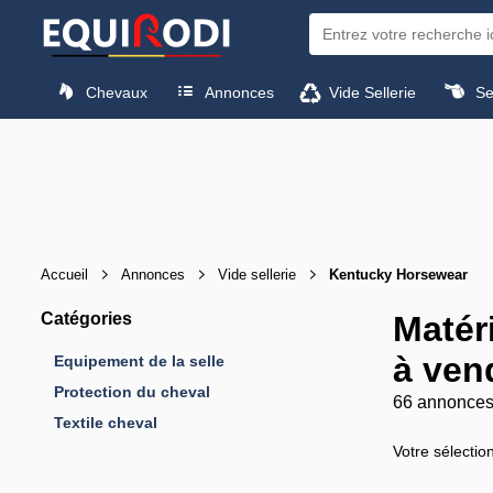
Chevaux
Annonces
Vide Sellerie
Sel
Accueil
Annonces
Vide sellerie
Kentucky Horsewear
Catégories
Matér
à ven
Equipement de la selle
Protection du cheval
66 annonce
Textile cheval
Votre sélectio