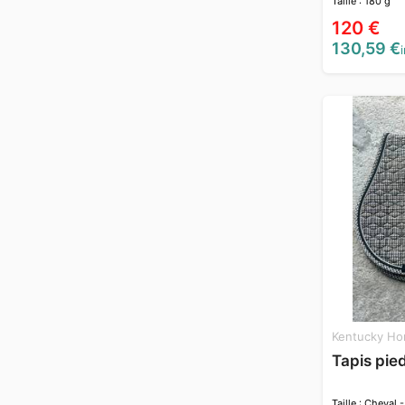
Taille : 180 g
120 €
130,59 €
i
Kentucky Ho
Tapis pie
Taille : Cheval -