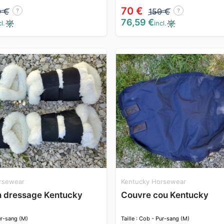
70 €
0 €
150 €
?
?
76,59 €
l.
incl.
rsewear
Kentucky Horsewear
n dressage Kentucky
Couvre cou Kentucky
Pur-sang (M)
Taille : Cob - Pur-sang (M)