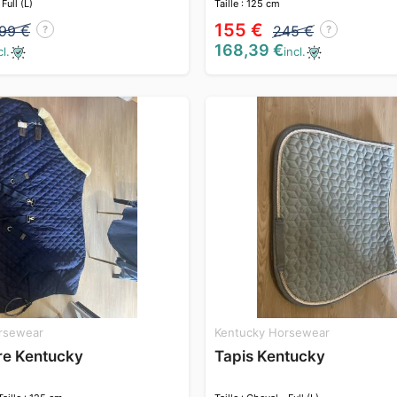
 Full (L)
Taille : 125 cm
155 €
,99 €
245 €
?
?
168,39 €
cl.
incl.
rsewear
Kentucky Horsewear
re Kentucky
Tapis Kentucky