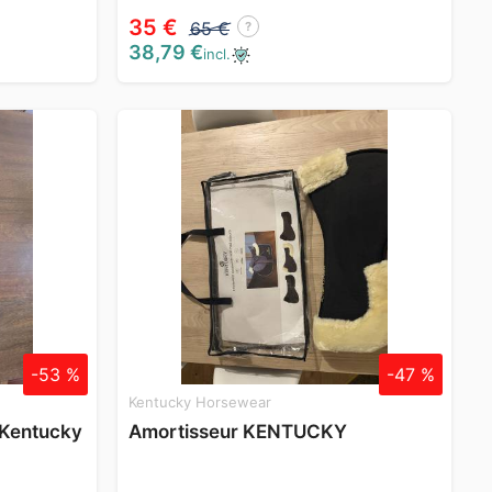
35 €
65 €
?
38,79 €
incl.
-53 %
-47 %
Kentucky Horsewear
 Kentucky
Amortisseur KENTUCKY