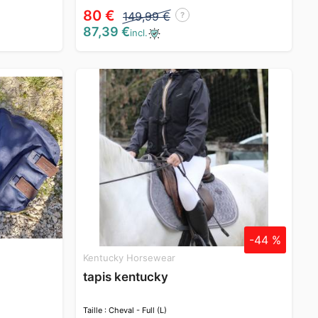
80 €
149,99 €
?
87,39 €
incl.
-44 %
Kentucky Horsewear
tapis kentucky
Taille : Cheval - Full (L)