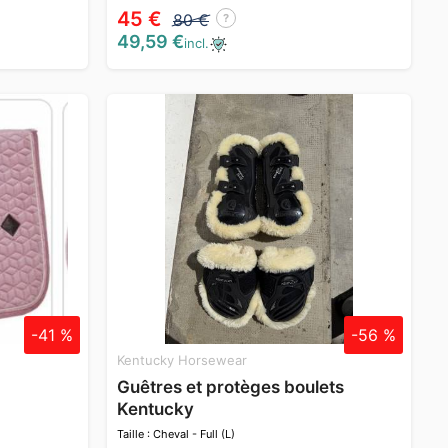
45 €
80 €
?
49,59 €
incl.
-41 %
-56 %
Kentucky Horsewear
Guêtres et protèges boulets
Kentucky
Taille : Cheval - Full (L)