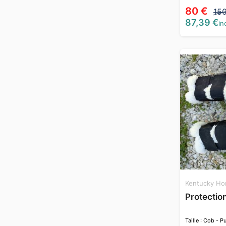
80 €
15
87,39 €
inc
Kentucky Ho
Protectio
Taille : Cob - 