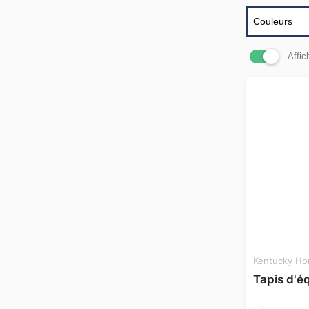
Couleurs
Affic
Kentucky Ho
Tapis d'é