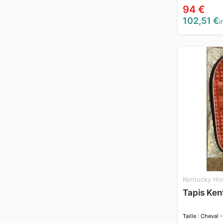
94 €
102,51 €
i
Kentucky Ho
Tapis Ken
Taille : Cheval -