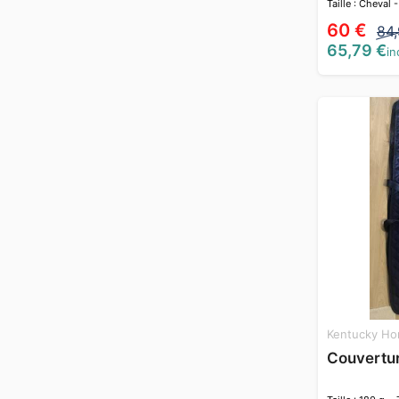
Taille : Cheval -
60 €
84
65,79 €
in
Kentucky Ho
Couvertu