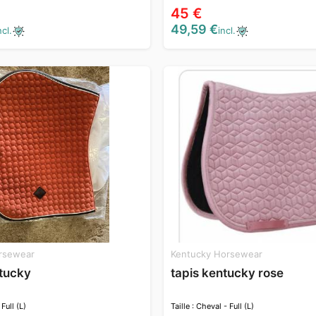
45 €
49,59 €
ncl.
incl.
rsewear
Kentucky Horsewear
tucky
tapis kentucky rose
 Full (L)
Taille : Cheval - Full (L)