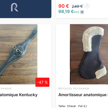
90 €
240 €
?
98,19 €
incl.
-47 %
rsewear
Kentucky Horsewear
natomique Kentucky
Amortisseur anatomique
Taille : Cheval - Full (L)