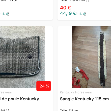
Taille : 125 cm
Taille : Cheval - Full (L)
40 €
44,19 €
ncl.
incl.
-24 %
rsewear
Kentucky Horsewear
d de poule Kentucky
Sangle Kentucky 115 cm
 Full (L)
Taille : 115 cm