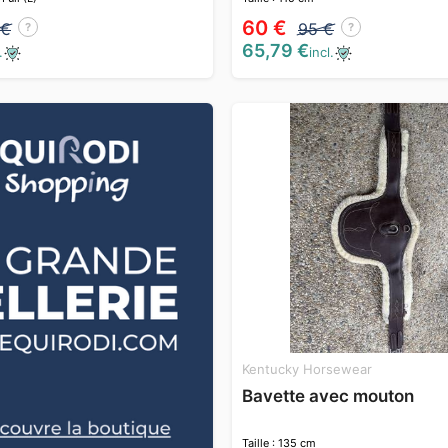
60 €
 €
95 €
?
?
65,79 €
.
incl.
Kentucky Horsewear
Bavette avec mouton
Taille : 135 cm