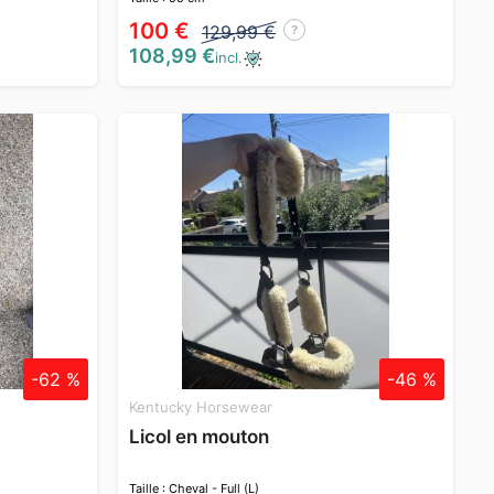
100 €
129,99 €
?
108,99 €
incl.
-62 %
-46 %
Kentucky Horsewear
Licol en mouton
Taille : Cheval - Full (L)