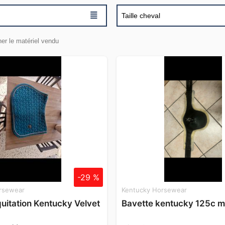
≣
Taille cheval
her le matériel vendu
-29 %
rsewear
Kentucky Horsewear
quitation Kentucky Velvet
Bavette kentucky 125c 