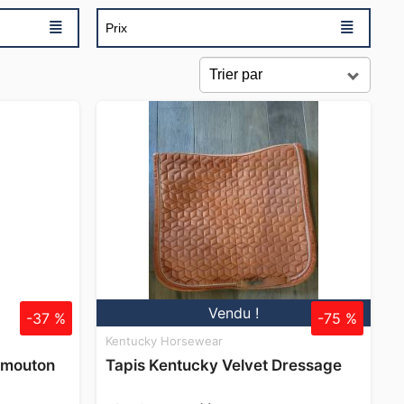
≣
≣
Prix
Vendu !
-37 %
-75 %
Kentucky Horsewear
mmouton
Tapis Kentucky Velvet Dressage