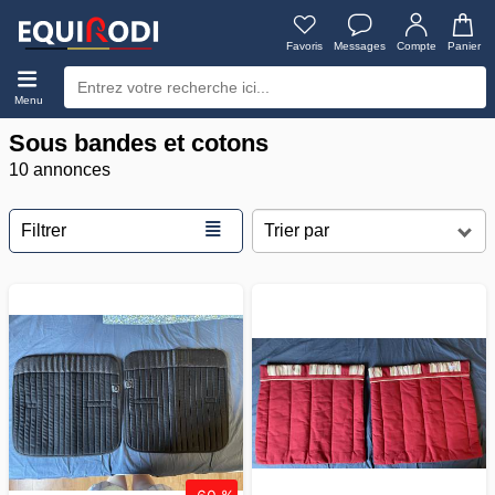
Favoris
Messages
Compte
Panier
Menu
Sous bandes et cotons
10 annonces
≣
Filtrer