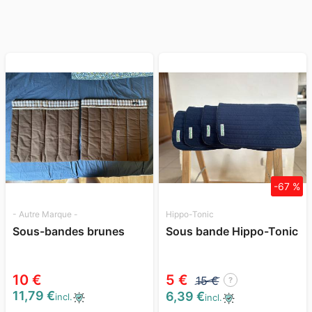
-67 %
- Autre Marque -
Hippo-Tonic
Sous-bandes brunes
Sous bande Hippo-Tonic
10 €
5 €
15 €
?
11,79 €
6,39 €
incl.
incl.