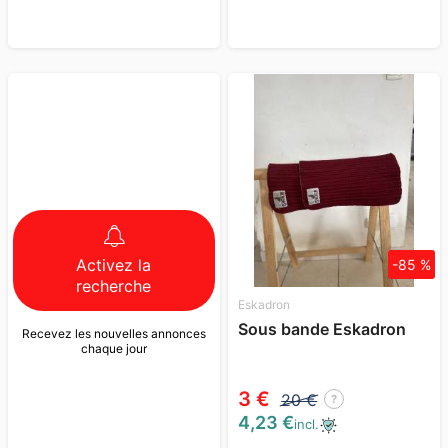
Activez la
-85 %
recherche
Eskadron
Sous bande Eskadron
Recevez les nouvelles annonces
chaque jour
3 €
20 €
?
4,23 €
incl.