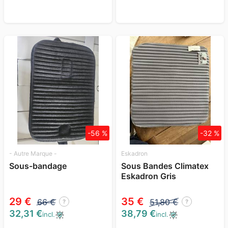
-56 %
-32 %
- Autre Marque -
Eskadron
Sous-bandage
Sous Bandes Climatex
Eskadron Gris
29 €
35 €
66 €
51,80 €
?
?
32,31 €
38,79 €
incl.
incl.