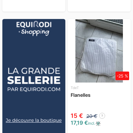
-25 %
TdeT
Flanelles
15 €
20 €
?
17,19 €
incl.