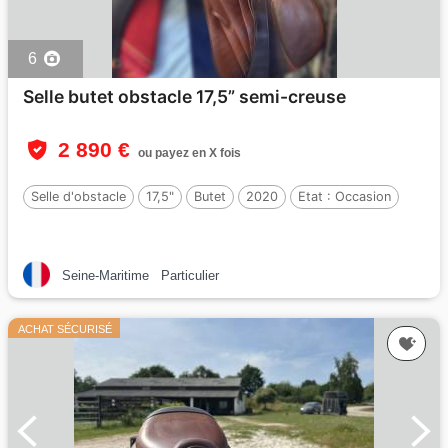
6
Selle butet obstacle 17,5” semi-creuse
2 890 €
ou payez en X fois
Selle d'obstacle
17,5"
Butet
2020
Etat :
Occasion
Seine-Maritime
Particulier
ACHAT SÉCURISÉ