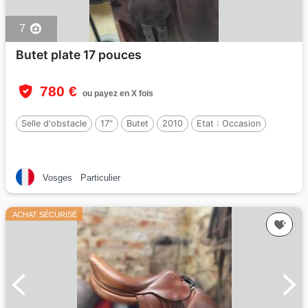
7
Butet plate 17 pouces
780 €
ou payez en X fois
Selle d'obstacle
17"
Butet
2010
Etat :
Occasion
Vosges
Particulier
ACHAT SÉCURISÉ