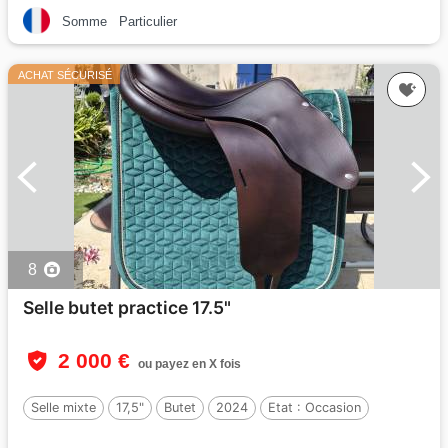
Somme
Particulier
ACHAT SÉCURISÉ
8
Selle butet practice 17.5"
2 000 €
ou payez en X fois
Selle mixte
17,5"
Butet
2024
Etat :
Occasion