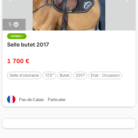
5
VENDU !
Selle butet 2017
1 700 €
Selle d'obstacle
17,5"
Butet
2017
Etat :
Occasion
Pas-de-Calais
Particulier