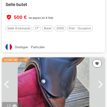
Selle butet
500 €
ou payez en X fois
Selle d'obstacle
17"
Butet
2000
Etat :
Occasion
Dordogne
Particulier
ACHAT SÉCURISÉ
17