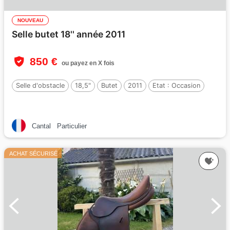
NOUVEAU
Selle butet 18'' année 2011
850 €
ou payez en X fois
Selle d'obstacle
18,5"
Butet
2011
Etat :
Occasion
Cantal
Particulier
ACHAT SÉCURISÉ