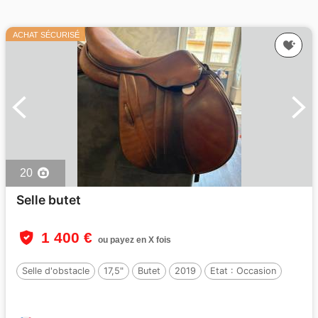
ACHAT SÉCURISÉ
20
Selle butet
1 400 €
ou payez en X fois
Selle d'obstacle
17,5"
Butet
2019
Etat :
Occasion