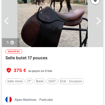
5
NOUVEAU
Selle butet 17 pouces
375 €
ou payez en X fois
Selle mixte
17"
Butet
2007
Etat :
Occasion
Alpes-Maritimes
Particulier