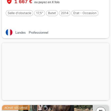
1 667 €
ou payez en X fois
Selle d'obstacle
17,5"
Butet
2014
Etat :
Occasion
Landes
Professionnel
ACHAT SÉCURISÉ