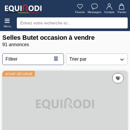
Favoris
Messages
Compte
Panier
Menu
Selles Butet occasion à vendre
91 annonces
≣
Filtrer
ACHAT SÉCURISÉ