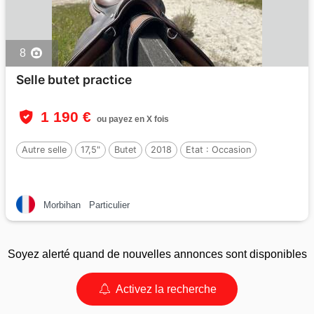
8
Selle butet practice
1 190 €
ou payez en X fois
Autre selle
17,5"
Butet
2018
Etat :
Occasion
Morbihan
Particulier
Soyez alerté quand de nouvelles annonces sont disponibles
Activez la recherche