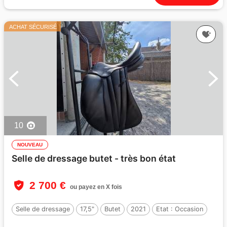
ACHAT SÉCURISÉ
10
NOUVEAU
Selle de dressage butet - très bon état
2 700 €
ou payez en X fois
Selle de dressage
17,5"
Butet
2021
Etat :
Occasion