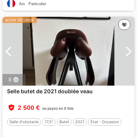
Ain
Particulier
ACHAT SÉCURISÉ
8
Selle butet de 2021 doublée veau
2 500 €
ou payez en X fois
Selle d'obstacle
17,5"
Butet
2021
Etat :
Occasion