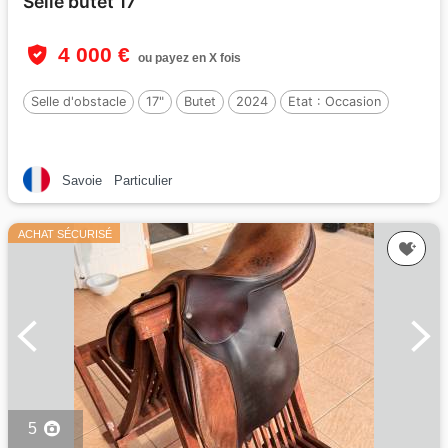
Selle butet 17
4 000 €
ou payez en X fois
Selle d'obstacle
17"
Butet
2024
Etat :
Occasion
Savoie
Particulier
ACHAT SÉCURISÉ
5