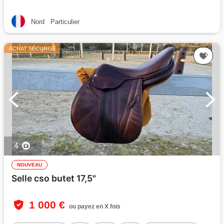
Nord
Particulier
ACHAT SÉCURISÉ
4
NOUVEAU
Selle cso butet 17,5"
1 000 €
ou payez en X fois