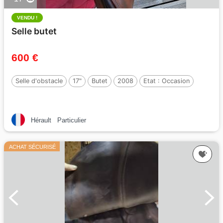
VENDU !
Selle butet
600 €
Selle d'obstacle
17"
Butet
2008
Etat :
Occasion
Hérault
Particulier
ACHAT SÉCURISÉ