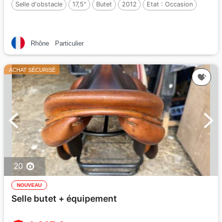
Selle d'obstacle
17,5"
Butet
2012
Etat :
Occasion
Rhône
Particulier
ACHAT SÉCURISÉ
20
NOUVEAU
Selle butet + équipement