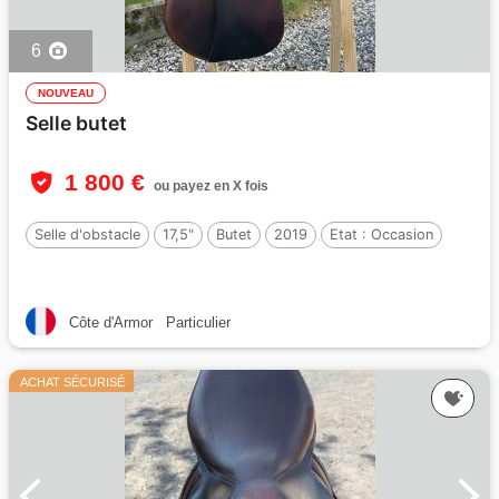
6
NOUVEAU
Selle butet
1 800 €
ou payez en X fois
Selle d'obstacle
17,5"
Butet
2019
Etat :
Occasion
Côte d'Armor
Particulier
ACHAT SÉCURISÉ