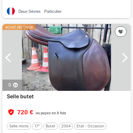
Deux-Sèvres
Particulier
ACHAT SÉCURISÉ
9
Selle butet
720 €
ou payez en X fois
Selle mixte
17"
Butet
2004
Etat :
Occasion