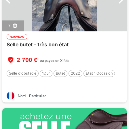
7
NOUVEAU
Selle butet - très bon état
2 700 €
ou payez en X fois
Selle d'obstacle
17,5"
Butet
2022
Etat :
Occasion
Nord
Particulier