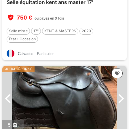
Selle équitation kent ans master 17'
750 €
ou payez en X fois
Selle mixte
17"
KENT & MASTERS
2020
Etat :
Occasion
Calvados
Particulier
ACHAT SÉCURISÉ
5