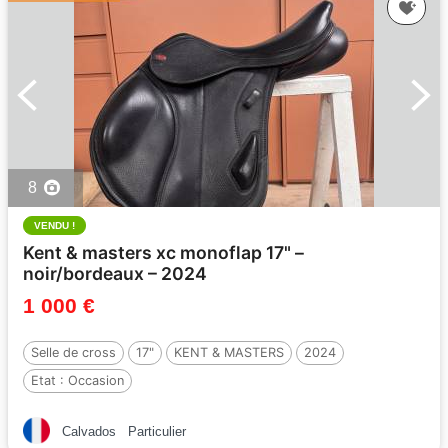
8
VENDU !
Kent & masters xc monoflap 17" –
noir/bordeaux – 2024
1 000 €
Selle de cross
17"
KENT & MASTERS
2024
Etat :
Occasion
Calvados
Particulier