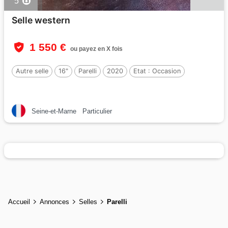
5
Selle western
1 550 €
ou payez en X fois
Autre selle
16"
Parelli
2020
Etat :
Occasion
Seine-et-Marne
Particulier
Accueil
Annonces
Selles
Parelli