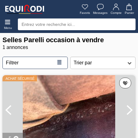
Favoris
Messages
Compte
Panier
Menu
Selles Parelli occasion à vendre
1 annonces
≣
Filtrer
ACHAT SÉCURISÉ