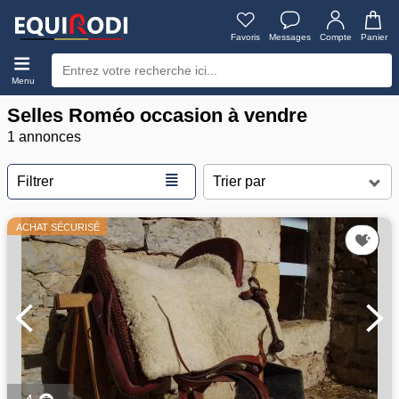
Favoris
Messages
Compte
Panier
Menu
Selles Roméo occasion à vendre
1 annonces
≣
Filtrer
ACHAT SÉCURISÉ