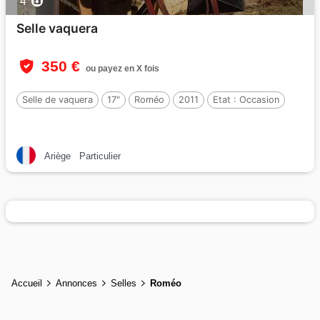
4
Selle vaquera
350 €
ou payez en X fois
Selle de vaquera
17"
Roméo
2011
Etat :
Occasion
Ariège
Particulier
Accueil
Annonces
Selles
Roméo