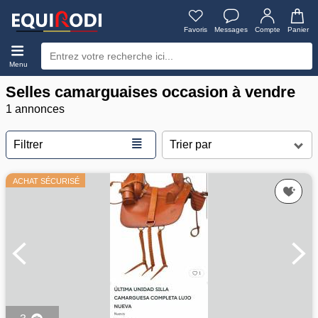
Favoris
Messages
Compte
Panier
Menu
Selles camarguaises occasion à vendre
1 annonces
≣
Filtrer
ACHAT SÉCURISÉ