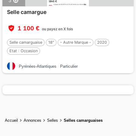
3
Selle camargue
1 100 €
ou payez en X fois
Selle camarguaise
18"
- Autre Marque -
2020
Etat :
Occasion
Pyrénées-Atlantiques
Particulier
Accueil
Annonces
Selles
Selles camarguaises