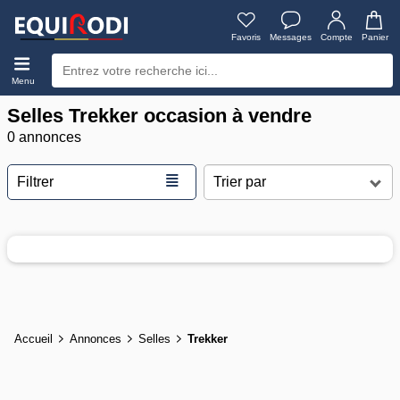
Favoris
Messages
Compte
Panier
Menu
Selles Trekker occasion à vendre
0 annonces
≣
Filtrer
Accueil
Annonces
Selles
Trekker