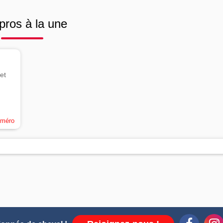
pros à la une
et
uméro