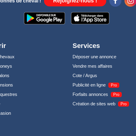
Rejoignez-nous !
ionnés de cheval !
ir
Services
chevaux
Déposer une annonce
poneys
Vendre mes affaires
alons
Cote / Argus
nsions
Publicité en ligne
Pro
questres
Forfaits annonces
Pro
e
Création de sites web
Pro
casion