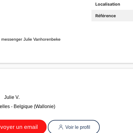
Localisation
Référence
ia messenger Julie Vanhorenbeke
Julie V.
lles - Belgique (Wallonie)
voyer un email
Voir le profil