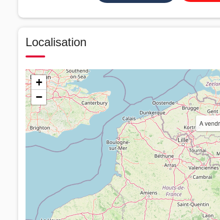
Localisation
+
−
A vendr