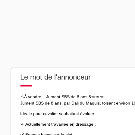
Le mot de l'annonceur
⚠️À vendre – Jument SBS de 8 ans 8🥕🥕🥕
Jument SBS de 8 ans, par Dali du Maquis, toisant environ 1
Idéale pour cavalier souhaitant évoluer.
🔹 Actuellement travaillée en dressage :
✔️ Bonnes bases sur le plat