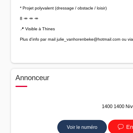
* Projet polyvalent (dressage / obstacle / loisir)
8 🥕 🥕 🥕
📍 Visible à Thines
Plus d'info par mail julie_vanhorenbeke@hotmail.com ou v
Annonceur
1400 1400 Nive
En
Voir le numéro