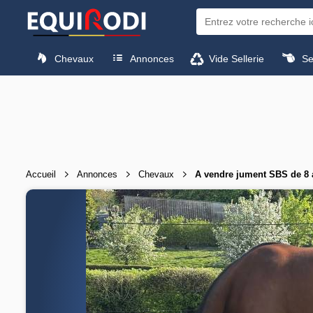
Chevaux
Annonces
Vide Sellerie
Sel
Accueil
Annonces
Chevaux
A vendre jument SBS de 8 