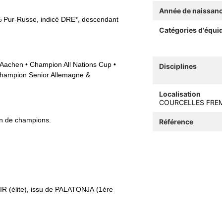
Année de naissan
 Pur‑Russe, indicé DRE*, descendant
Catégories d'équi
 Aachen • Champion All Nations Cup •
Disciplines
hampion Senior Allemagne &
Localisation
COURCELLES FREM
on de champions.
Référence
MIR (élite), issu de PALATONJA (1ère