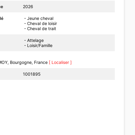
ce
2026
dé
- Jeune cheval
- Cheval de loisir
- Cheval de trait
- Attelage
- Loisir/Famille
OY, Bourgogne, France
[ Localiser ]
1001895