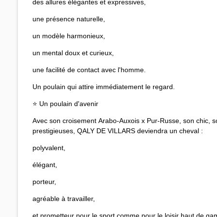
des allures élégantes et expressives,
une présence naturelle,
un modèle harmonieux,
un mental doux et curieux,
une facilité de contact avec l'homme.
Un poulain qui attire immédiatement le regard.
⭐ Un poulain d'avenir
Avec son croisement Arabo‑Auxois x Pur‑Russe, son chic, s
prestigieuses, QALY DE VILLARS deviendra un cheval :
polyvalent,
élégant,
porteur,
agréable à travailler,
et prometteur pour le sport comme pour le loisir haut de g