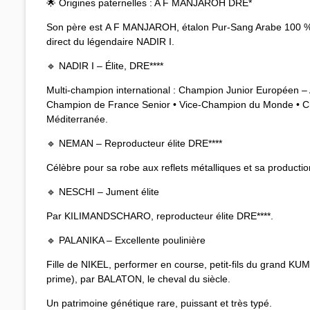
🌟 Origines paternelles : A F MANJAROH DRE*
Son père est A F MANJAROH, étalon Pur‑Sang Arabe 100 %
direct du légendaire NADIR I.
🔹 NADIR I – Élite, DRE****
Multi‑champion international : Champion Junior Européen –
Champion de France Senior • Vice‑Champion du Monde • C
Méditerranée.
🔹 NEMAN – Reproducteur élite DRE****
Célèbre pour sa robe aux reflets métalliques et sa producti
🔹 NESCHI – Jument élite
Par KILIMANDSCHARO, reproducteur élite DRE****.
🔹 PALANIKA – Excellente poulinière
Fille de NIKEL, performer en course, petit‑fils du grand KU
prime), par BALATON, le cheval du siècle.
Un patrimoine génétique rare, puissant et très typé.