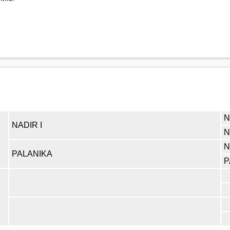
NADIR I
N
N
PALANIKA
P