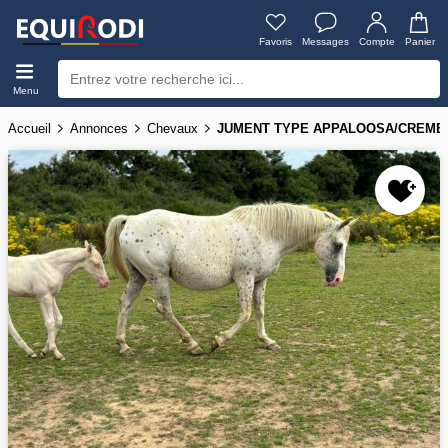
Favoris
Messages
Compte
Panier
Menu
Accueil
Annonces
Chevaux
JUMENT TYPE APPALOOSA/CREME