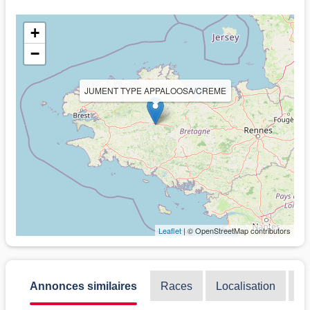
+
−
JUMENT TYPE APPALOOSA/CREME
Leaflet
| © OpenStreetMap contributors
Annonces similaires
Races
Localisation
Di