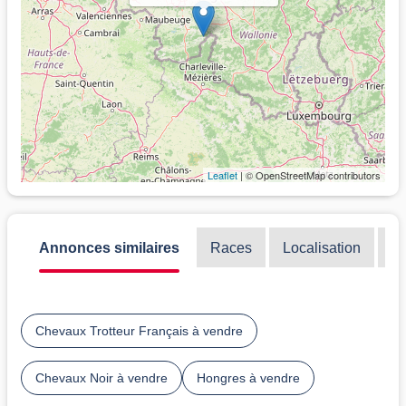
Leaflet
| © OpenStreetMap contributors
Annonces similaires
Races
Localisation
Di
Chevaux Trotteur Français à vendre
Chevaux Noir à vendre
Hongres à vendre