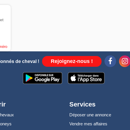
et
uméro
Rejoignez-nous !
ionnés de cheval !
ir
Services
chevaux
Déposer une annonce
poneys
Vendre mes affaires