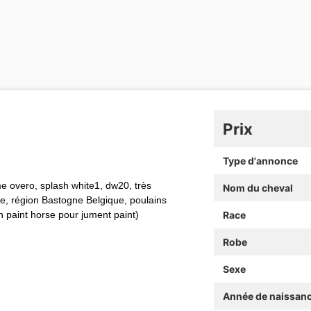
Prix
Type d'annonce
me overo, splash white1, dw20, très
Nom du cheval
lace, région Bastogne Belgique, poulains
n paint horse pour jument paint)
Race
Robe
Sexe
Année de naissan