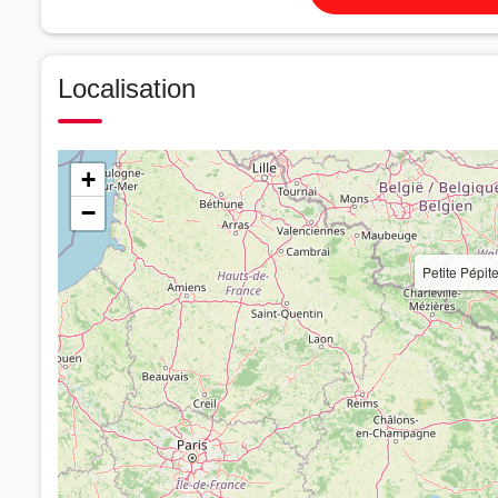
Localisation
+
−
Petite Pépi