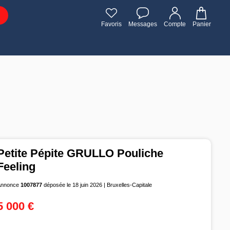
Favoris
Messages
Compte
Panier
Petite Pépite GRULLO Pouliche
Feeling
Annonce
1007877
déposée le 18 juin 2026 | Bruxelles-Capitale
5 000 €