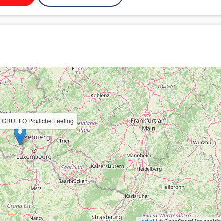
te GRULLO Pouliche Feeling
Leaflet
| © OpenStreetMap contrib