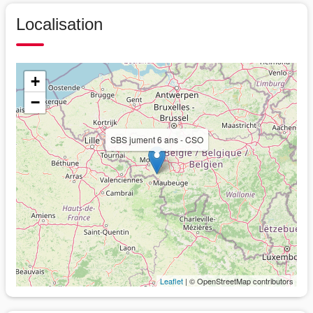
Localisation
+
−
SBS jument 6 ans - CSO
Leaflet
| © OpenStreetMap contributors