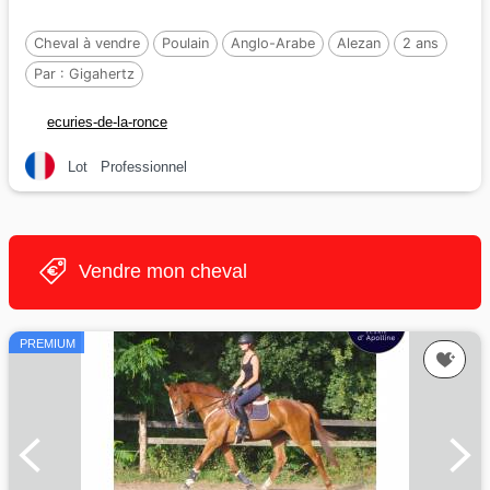
Cheval à vendre
Poulain
Anglo-Arabe
Alezan
2 ans
Par :
Gigahertz
ecuries-de-la-ronce
Lot
Professionnel
Vendre mon cheval
PREMIUM