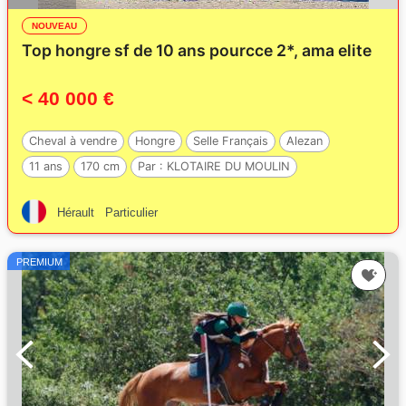
NOUVEAU
Top hongre sf de 10 ans pourcce 2*, ama elite
< 40 000 €
Cheval à vendre
Hongre
Selle Français
Alezan
11 ans
170 cm
Par :
KLOTAIRE DU MOULIN
Hérault
Particulier
PREMIUM