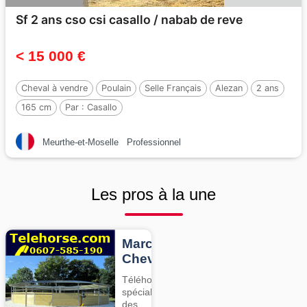
Sf 2 ans cso csi casallo / nabab de reve
< 15 000 €
Cheval à vendre
Poulain
Selle Français
Alezan
2 ans
165 cm
Par :
Casallo
Meurthe-et-Moselle
Professionnel
Les pros à la une
Marcheurs
Chevaux
Téléhorse,
spécialiste
des