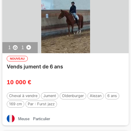
1
1
NOUVEAU
Vends jument de 6 ans
10 000 €
Cheval à vendre
Jument
Oldenburger
Alezan
6 ans
169 cm
Par :
Furst jazz
Meuse
Particulier