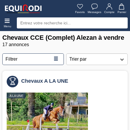
Favoris
Messages
Compte
Panier
Menu
Chevaux CCE (Complet) Alezan à vendre
17 annonces
≣
Filtrer
Chevaux A LA UNE
A LA UNE