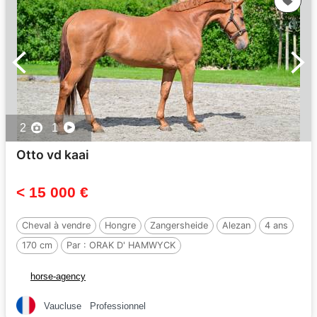
2
1
Otto vd kaai
< 15 000 €
Cheval à vendre
Hongre
Zangersheide
Alezan
4 ans
170 cm
Par :
ORAK D' HAMWYCK
horse-agency
Vaucluse
Professionnel