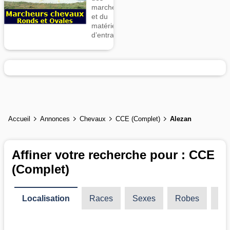
marcheurs
et du
matériel
d’entrainement
Accueil
Annonces
Chevaux
CCE (Complet)
Alezan
Affiner votre recherche pour : CCE
(Complet)
Localisation
Races
Sexes
Robes
Ty