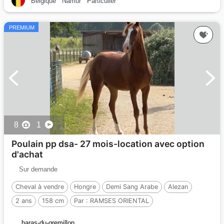
Belgique
Namur
Particulier
PREMIUM
8
1
Poulain pp dsa- 27 mois-location avec option
d'achat
Sur demande
Cheval à vendre
Hongre
Demi Sang Arabe
Alezan
2 ans
158 cm
Par :
RAMSES ORIENTAL
haras-du-gremillon