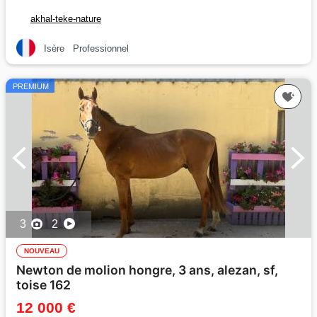
akhal-teke-nature
Isère
Professionnel
PREMIUM
3
2
NOUVEAU
Newton de molion hongre, 3 ans, alezan, sf,
toise 162
12 000 €