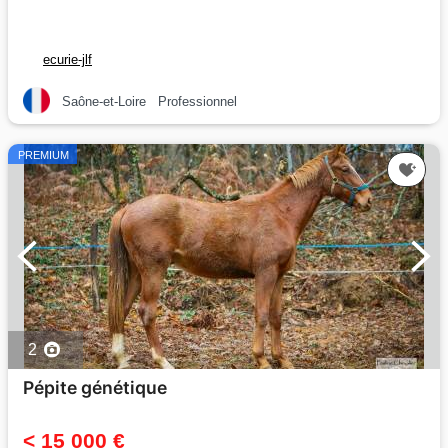
ecurie-jlf
Saône-et-Loire
Professionnel
PREMIUM
2
Pépite génétique
< 15 000 €