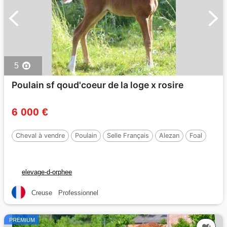
5
Poulain sf qoud'coeur de la loge x rosire
6 000 €
Cheval à vendre
Poulain
Selle Français
Alezan
Foal
elevage-d-orphee
Creuse
Professionnel
PREMIUM