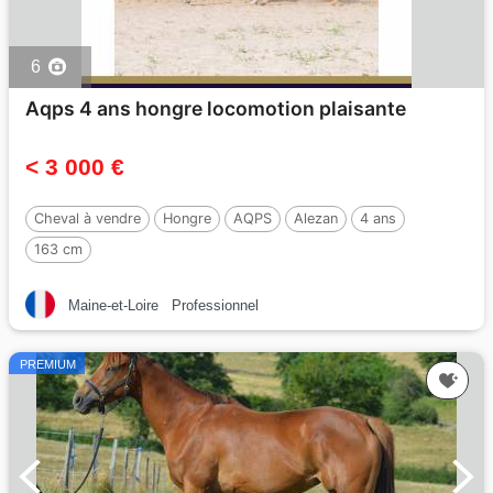
6
Aqps 4 ans hongre locomotion plaisante
< 3 000 €
Cheval à vendre
Hongre
AQPS
Alezan
4 ans
163 cm
Maine-et-Loire
Professionnel
PREMIUM