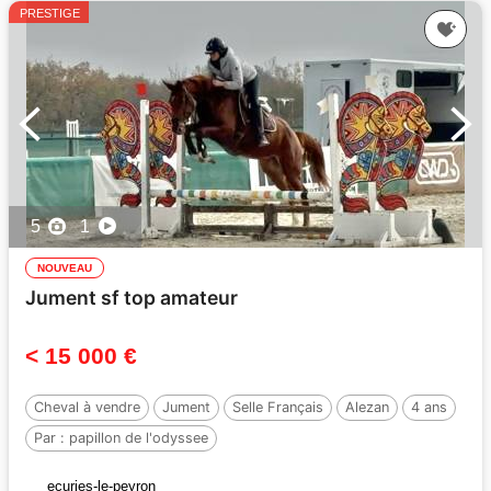
PRESTIGE
5
1
NOUVEAU
Jument sf top amateur
< 15 000 €
Cheval à vendre
Jument
Selle Français
Alezan
4 ans
Par :
papillon de l'odyssee
ecuries-le-peyron