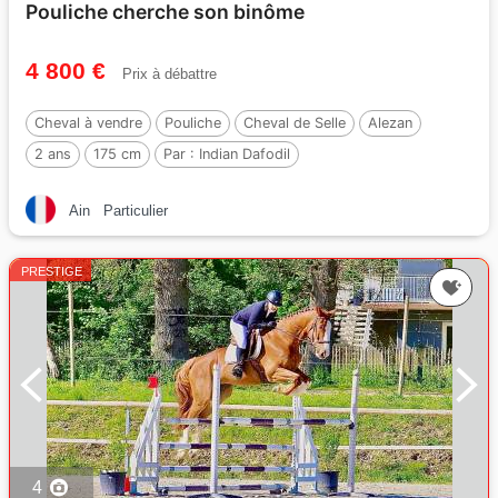
Pouliche cherche son binôme
4 800 €
Prix à débattre
Cheval à vendre
Pouliche
Cheval de Selle
Alezan
2 ans
175 cm
Par :
Indian Dafodil
Ain
Particulier
PRESTIGE
4