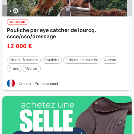
5
NOUVEAU
Pouliche par eye catcher de lourcq.
ccce/cso/dressage
12 000 €
Cheval à vendre
Pouliche
Origine Constatée
Alezan
4 ans
160 cm
Creuse
Professionnel