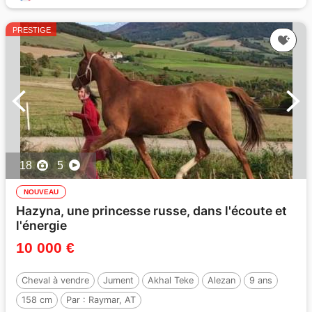
PRESTIGE
18
5
NOUVEAU
Hazyna, une princesse russe, dans l'écoute et
l'énergie
10 000 €
Cheval à vendre
Jument
Akhal Teke
Alezan
9 ans
158 cm
Par :
Raymar, AT