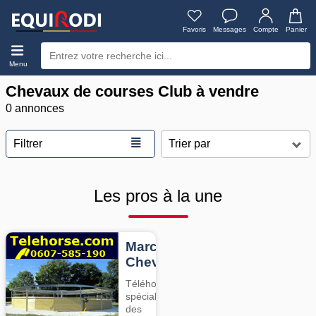
Favoris
Messages
Compte
Panier
Menu
Chevaux de courses Club à vendre
0 annonces
≣
Filtrer
Les pros à la une
Marcheurs
Chevaux
Téléhorse,
spécialiste
des