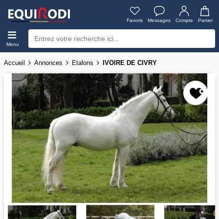
Favoris
Messages
Compte
Panier
Menu
Accueil
Annonces
Etalons
IVOIRE DE CIVRY