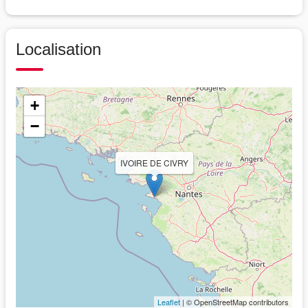
Localisation
+
−
IVOIRE DE CIVRY
Leaflet
| © OpenStreetMap contributors