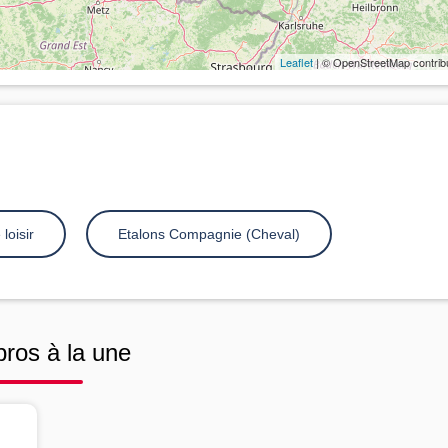
Leaflet
| © OpenStreetMap contrib
loisir
Etalons Compagnie (Cheval)
pros à la une