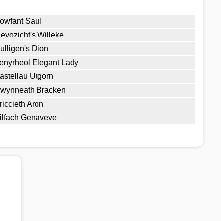
owfant Saul
levozicht's Willeke
ulligen's Dion
enyrheol Elegant Lady
astellau Utgorn
lwynneath Bracken
riccieth Aron
ilfach Genaveve