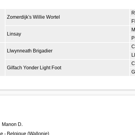
R
Zomerdijk's Willie Wortel
F
M
Linsay
P
C
Llwynneath Brigadier
L
C
Gilfach Yonder Light Foot
G
Manon D.
e - Belgique (Wallonie)