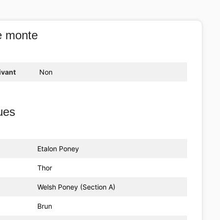
e monte
ivant
Non
ues
Etalon Poney
Thor
Welsh Poney (Section A)
Brun