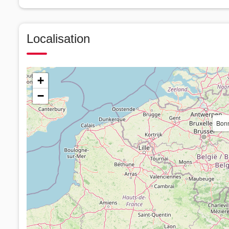
Localisation
+
−
Bonn