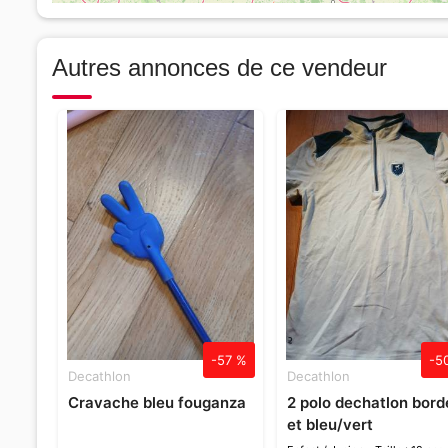
Autres annonces de ce vendeur
-57 %
-5
Decathlon
Decathlon
Cravache bleu fouganza
2 polo dechatlon bor
et bleu/vert