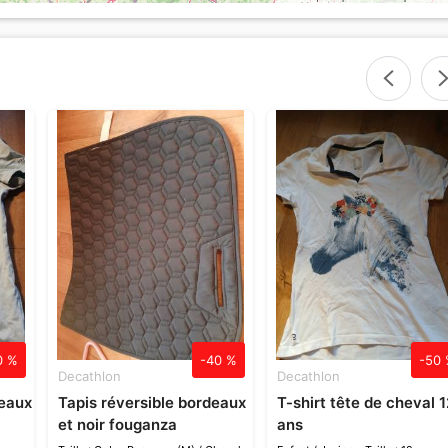
0 %
-40 %
-50
Decathlon
Decathlon
deaux
Tapis réversible bordeaux
T-shirt tête de cheval 1
et noir fouganza
ans