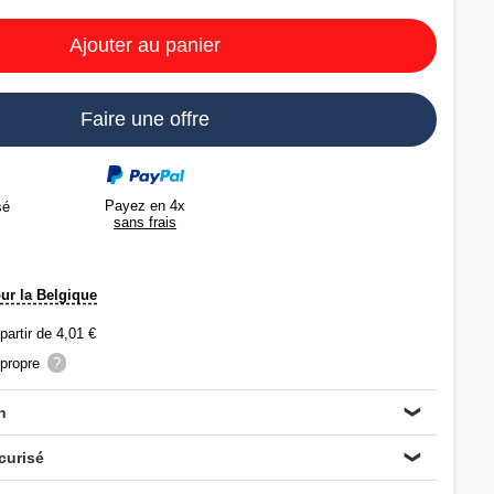
Ajouter au panier
Faire une offre
Payez en 4x
sé
sans frais
our la Belgique
 partir de 4,01 €
propre
?
n
❯
curisé
❯