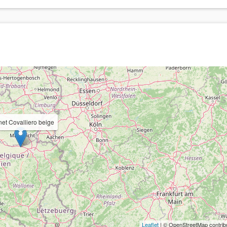
et Covalliero beige
Leaflet
| © OpenStreetMap contrib