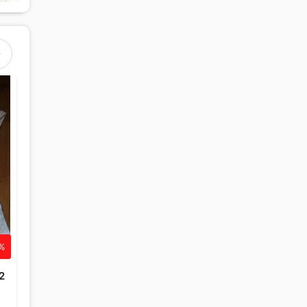
 %
-41 %
-40 %
Decathlon
Decathlon
2
Bottes caoutchouc
Tapis
fouganza T32