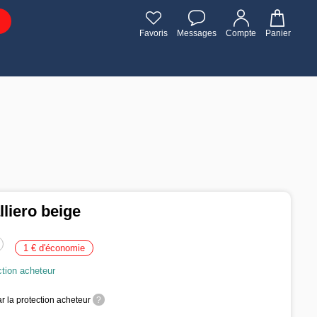
Favoris
Messages
Compte
Panier
liero beige
1 € d'économie
ction acheteur
r la protection acheteur
?