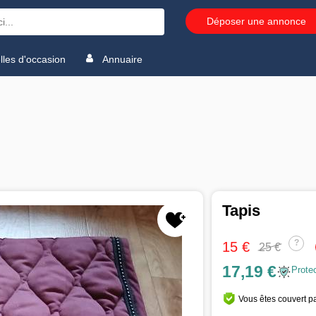
Déposer une annonce
les d'occasion
Annuaire
Tapis
?
15 €
25 €
17,19 €
Prote
Vous êtes couvert pa