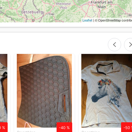
Leaflet
| © OpenStreetMap contrib
0 %
-40 %
-50