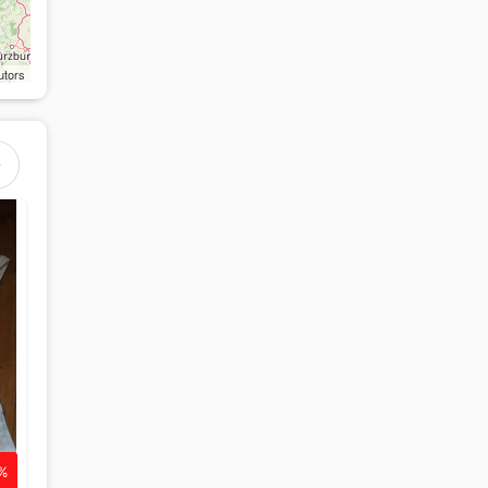
utors
 %
-41 %
-40 %