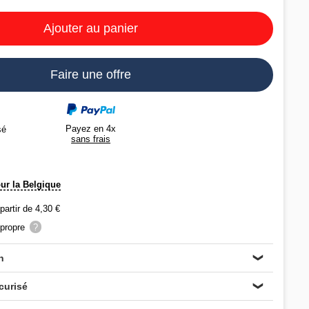
Ajouter au panier
Faire une offre
Payez en 4x
sé
sans frais
our la Belgique
 partir de 4,30 €
propre
?
n
❯
curisé
❯