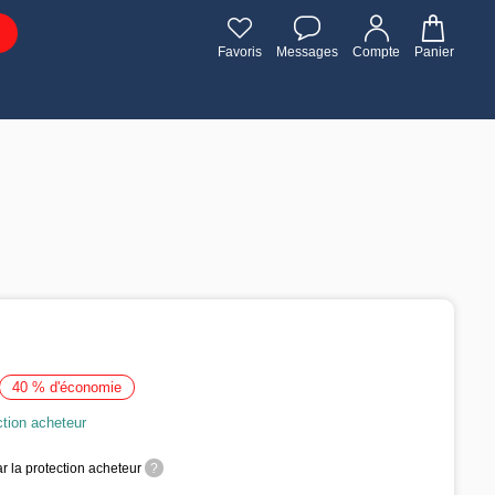
Favoris
Messages
Compte
Panier
40 % d'économie
ction acheteur
r la protection acheteur
?