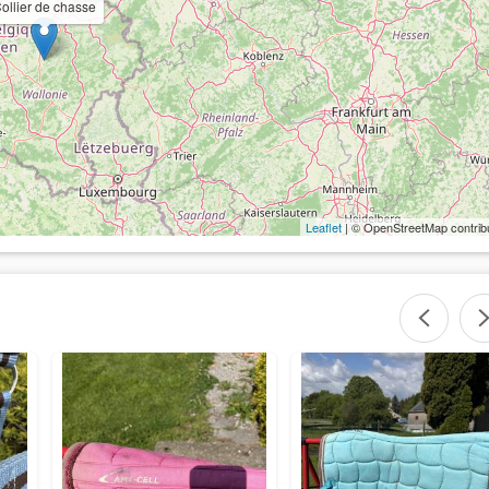
ollier de chasse
Leaflet
| © OpenStreetMap contrib