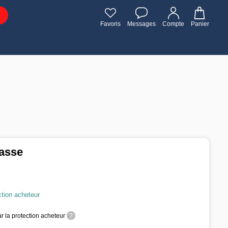
Favoris
Messages
Compte
Panier
hasse
ction acheteur
r la protection acheteur
?