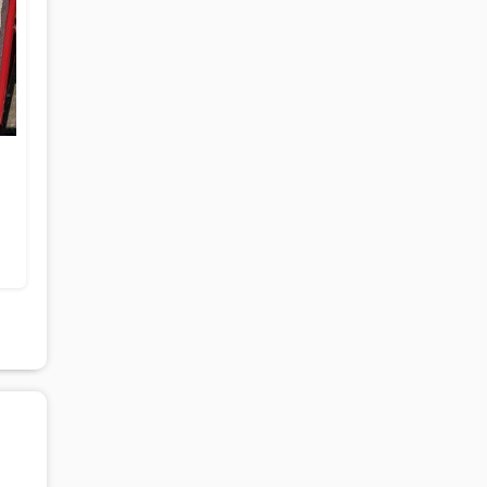
- Autre Marque -
Fouganza
Martingales noire
Collier de chasse
Taille : Poney (S) / Cob - Pur-sang
20 €
20 €
(M) / Cheval - Full (L)