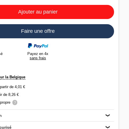
Ajouter au panier
Faire une offre
Payez en 4x
sé
sans frais
our la Belgique
 partir de 4,01 €
ir de 8,26 €
propre
?
n
❯
curisé
❯