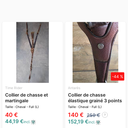
-44 %
Time Rider
Antarès
Collier de chasse et
Collier de chasse
martingale
élastique grainé 3 points
Antarès
Taille : Cheval - Full (L)
Taille : Cheval - Full (L)
40 €
140 €
250 €
?
44,19 €
152,19 €
incl.
incl.