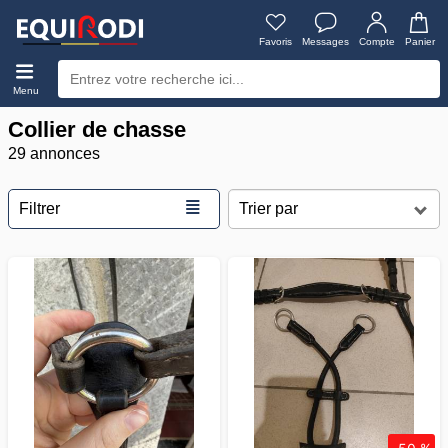
Favoris
Messages
Compte
Panier
Menu
Collier de chasse
29 annonces
≣
Filtrer