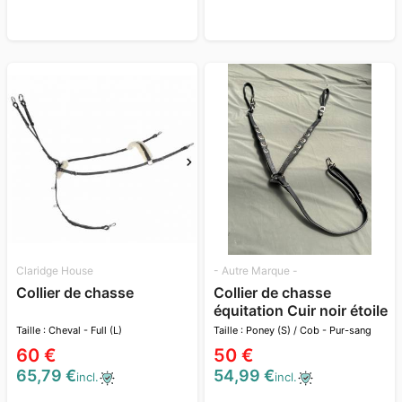
Claridge House
- Autre Marque -
Collier de chasse
Collier de chasse
équitation Cuir noir étoile
en métal
Taille : Cheval - Full (L)
Taille : Poney (S) / Cob - Pur-sang
(M)
60 €
50 €
65,79 €
54,99 €
incl.
incl.