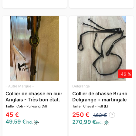
-46 %
- Autre Marque -
Delgrange
Collier de chasse en cuir
Collier de chasse Bruno
Anglais - Très bon état.
Delgrange + martingale
amovible
Taille : Cob - Pur-sang (M)
Taille : Cheval - Full (L)
45 €
250 €
462 €
?
49,59 €
270,99 €
incl.
incl.