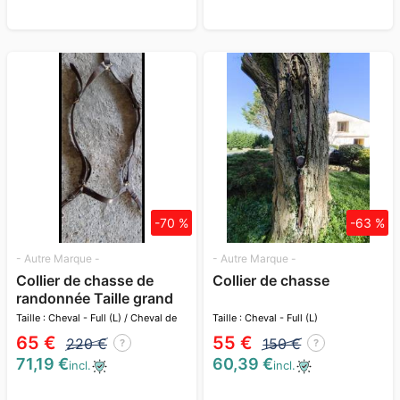
-70 %
-63 %
- Autre Marque -
- Autre Marque -
Collier de chasse de
Collier de chasse
randonnée Taille grand
cheval
Taille : Cheval - Full (L) / Cheval de
Taille : Cheval - Full (L)
trait (XL)
65 €
55 €
220 €
150 €
?
?
71,19 €
60,39 €
incl.
incl.