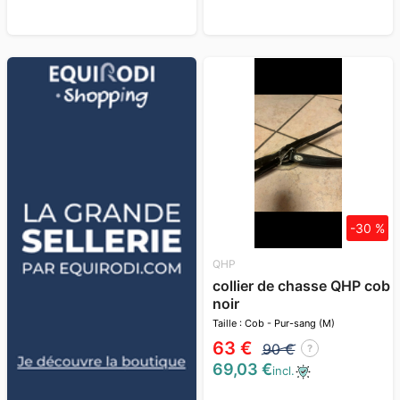
-30 %
QHP
collier de chasse QHP cob
noir
Taille : Cob - Pur-sang (M)
63 €
90 €
?
69,03 €
incl.