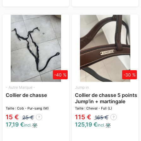
-40 %
-30 %
- Autre Marque -
Jump in
Collier de chasse
Collier de chasse 5 points
Jump'in + martingale
anneaux
Taille : Cob - Pur-sang (M)
Taille : Cheval - Full (L)
15 €
115 €
25 €
165 €
?
?
17,19 €
125,19 €
incl.
incl.