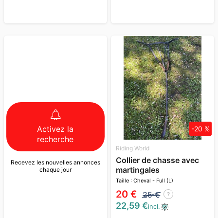
Activez la
-20 %
recherche
Riding World
Collier de chasse avec
Recevez les nouvelles annonces
martingales
chaque jour
Taille : Cheval - Full (L)
20 €
25 €
?
22,59 €
incl.