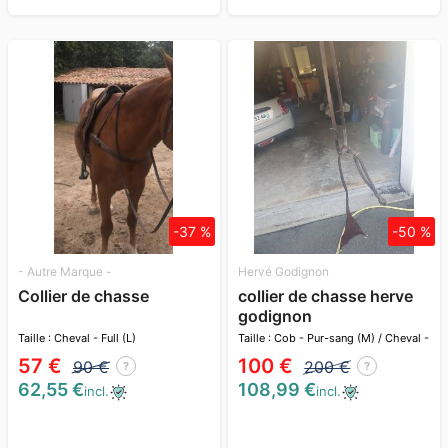
-37 %
-50 %
- Autre Marque -
Hervé Godignon
Collier de chasse
collier de chasse herve
godignon
Taille : Cheval - Full (L)
Taille : Cob - Pur-sang (M) / Cheval -
Full (L)
57 €
100 €
90 €
200 €
?
?
62,55 €
108,99 €
incl.
incl.