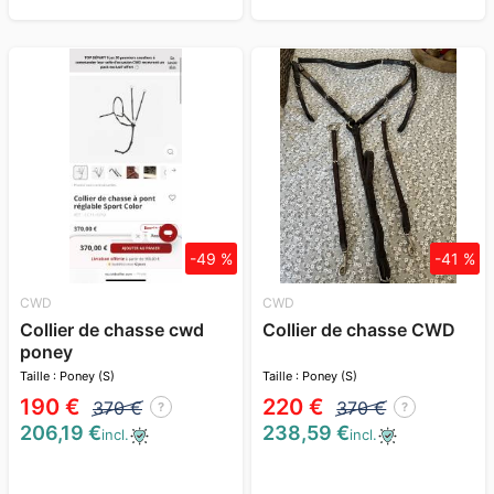
-49 %
-41 %
CWD
CWD
Collier de chasse cwd
Collier de chasse CWD
poney
Taille : Poney (S)
Taille : Poney (S)
190 €
220 €
370 €
370 €
?
?
206,19 €
238,59 €
incl.
incl.