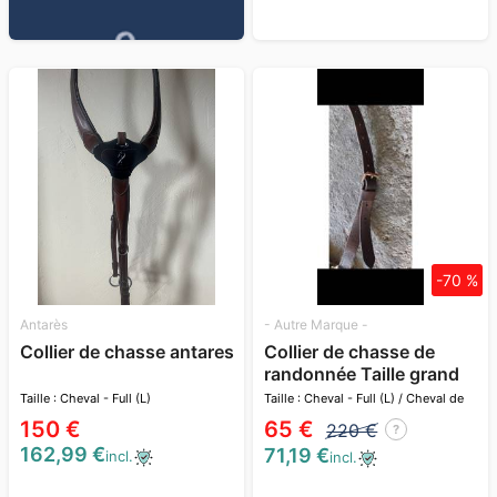
-70 %
Antarès
- Autre Marque -
Collier de chasse antares
Collier de chasse de
randonnée Taille grand
cheval
Taille : Cheval - Full (L)
Taille : Cheval - Full (L) / Cheval de
trait (XL)
150 €
65 €
220 €
?
162,99 €
71,19 €
incl.
incl.