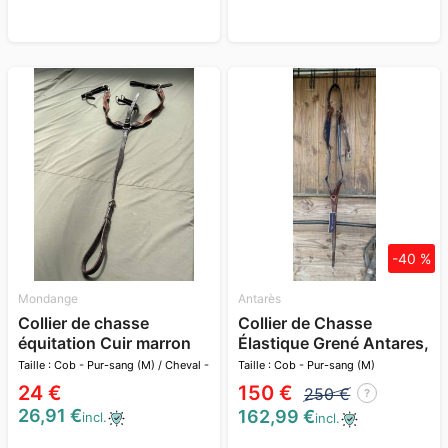
-40 %
Mondange
Antarès
Collier de chasse
Collier de Chasse
équitation Cuir marron
Élastique Grené Antares,
élastique mar
3 points taille full
Taille : Cob - Pur-sang (M) / Cheval -
Taille : Cob - Pur-sang (M)
Full (L)
24 €
150 €
250 €
?
26,91 €
162,99 €
incl.
incl.