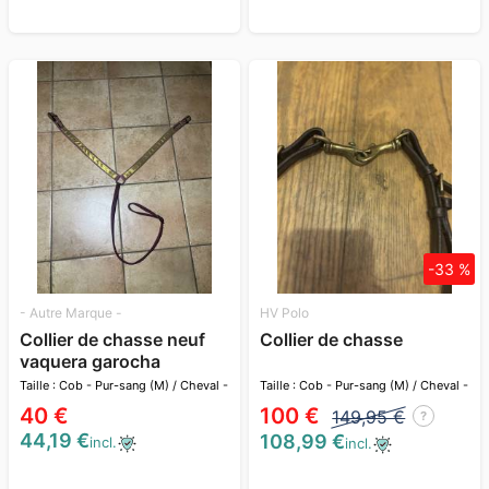
-33 %
- Autre Marque -
HV Polo
Collier de chasse neuf
Collier de chasse
vaquera garocha
Spectacles ibér
Taille : Cob - Pur-sang (M) / Cheval -
Taille : Cob - Pur-sang (M) / Cheval -
Full (L)
Full (L)
40 €
100 €
149,95 €
?
44,19 €
108,99 €
incl.
incl.