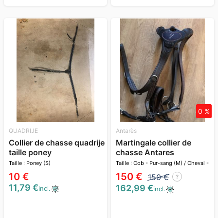
0 %
QUADRIJE
Antarès
Collier de chasse quadrije
Martingale collier de
taille poney
chasse Antares
Taille : Poney (S)
Taille : Cob - Pur-sang (M) / Cheval -
Full (L)
10 €
150 €
150 €
?
11,79 €
162,99 €
incl.
incl.