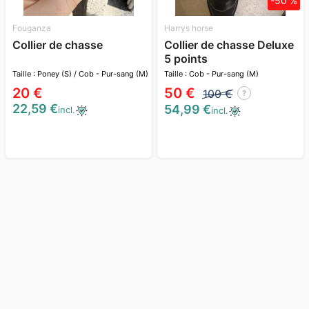
-50 %
Fouganza
Harrys horse
Collier de chasse
Collier de chasse Deluxe
5 points
Taille : Poney (S) / Cob - Pur-sang (M)
Taille : Cob - Pur-sang (M)
/ Cheval - Full (L)
20 €
50 €
100 €
?
22,59 €
54,99 €
incl.
incl.