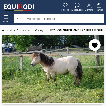
Favoris
Messages
Compte
Panier
Menu
Accueil
Annonces
Poneys
ETALON SHETLAND ISABELLE DUN 