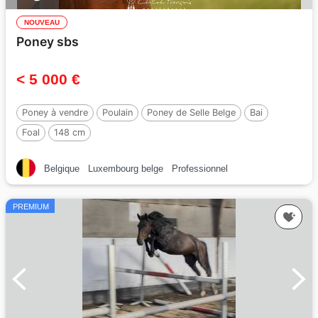
NOUVEAU
Poney sbs
< 5 000 €
Poney à vendre
Poulain
Poney de Selle Belge
Bai
Foal
148 cm
Belgique
Luxembourg belge
Professionnel
PREMIUM