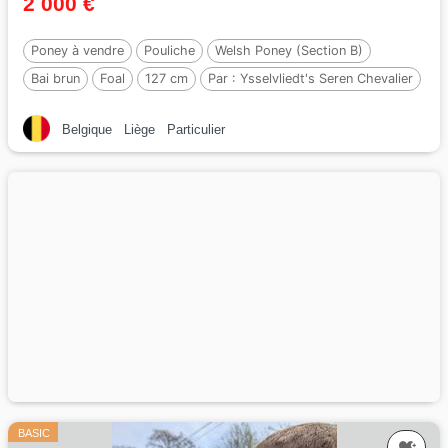
2 000 €
Poney à vendre
Pouliche
Welsh Poney (Section B)
Bai brun
Foal
127 cm
Par :
Ysselvliedt's Seren Chevalier
Belgique
Liège
Particulier
BASIC