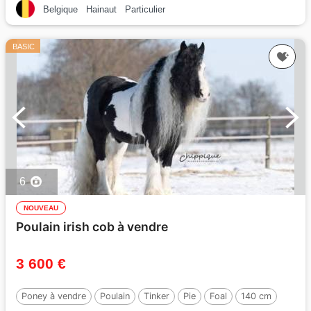
Belgique
Hainaut
Particulier
BASIC
6
NOUVEAU
Poulain irish cob à vendre
3 600 €
Poney à vendre
Poulain
Tinker
Pie
Foal
140 cm