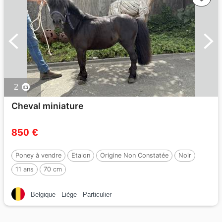
2
Cheval miniature
850 €
Poney à vendre
Etalon
Origine Non Constatée
Noir
11 ans
70 cm
Belgique
Liège
Particulier