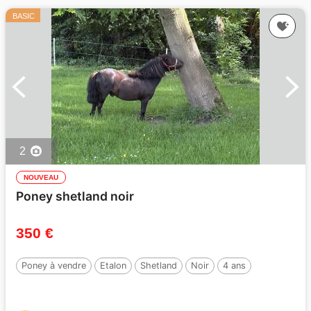
BASIC
2
NOUVEAU
Poney shetland noir
350 €
Poney à vendre
Etalon
Shetland
Noir
4 ans