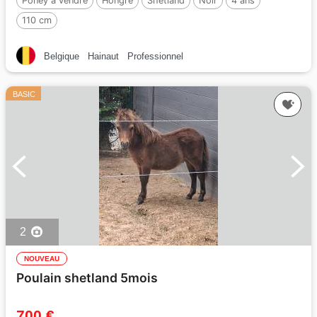
Poney à vendre
Hongre
Shetland
Noir
4 ans
110 cm
Belgique
Hainaut
Professionnel
BASIC
2
NOUVEAU
Poulain shetland 5mois
700 €