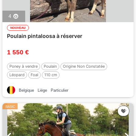
4
NOUVEAU
Poulain pintaloosa à réserver
1 550 €
Poney à vendre
Poulain
Origine Non Constatée
Léopard
Foal
110 cm
Belgique
Liège
Particulier
BASIC