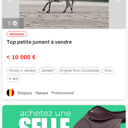
5
NOUVEAU
Top petite jument à vendre
< 10 000 €
Poney à vendre
Jument
Origine Non Constatée
Gris
4 ans
Belgique
Hainaut
Professionnel