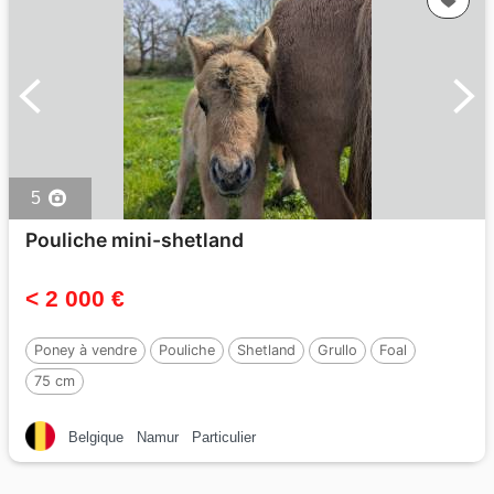
5
Pouliche mini-shetland
< 2 000 €
Poney à vendre
Pouliche
Shetland
Grullo
Foal
75 cm
Belgique
Namur
Particulier