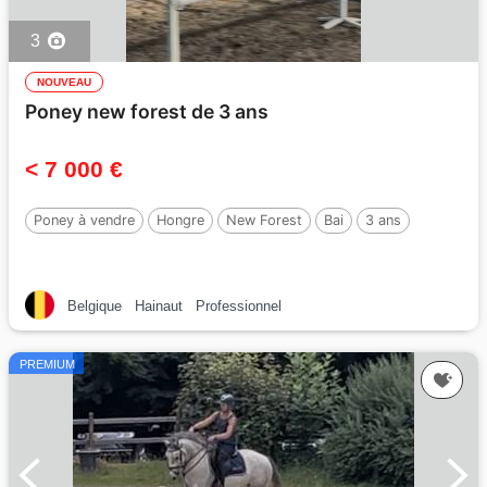
3
NOUVEAU
Poney new forest de 3 ans
< 7 000 €
Poney à vendre
Hongre
New Forest
Bai
3 ans
Belgique
Hainaut
Professionnel
PREMIUM