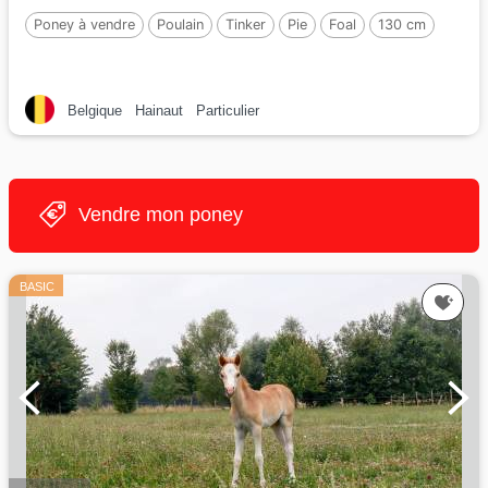
Poney à vendre
Poulain
Tinker
Pie
Foal
130 cm
Belgique
Hainaut
Particulier
Vendre mon poney
BASIC