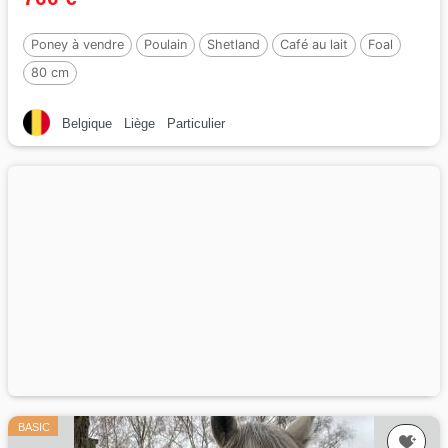
Poney à vendre
Poulain
Shetland
Café au lait
Foal
80 cm
Belgique
Liège
Particulier
BASIC