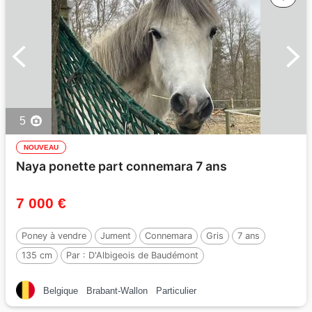
5
NOUVEAU
Naya ponette part connemara 7 ans
7 000 €
Poney à vendre
Jument
Connemara
Gris
7 ans
135 cm
Par :
D'Albigeois de Baudémont
Belgique
Brabant-Wallon
Particulier