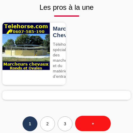
Les pros à la une
Marcheurs
Chevaux
Téléhorse,
spécialiste
des
marcheurs
et du
matériel
d’entrainement
»
1
2
3