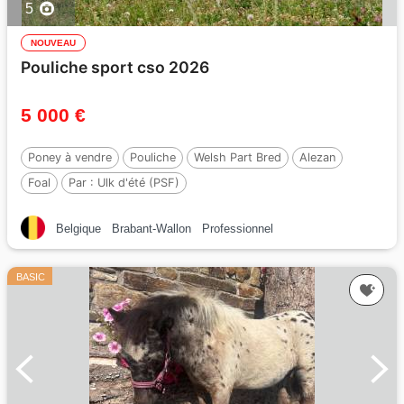
5
NOUVEAU
Pouliche sport cso 2026
5 000 €
Poney à vendre
Pouliche
Welsh Part Bred
Alezan
Foal
Par :
Ulk d'été (PSF)
Belgique
Brabant-Wallon
Professionnel
BASIC