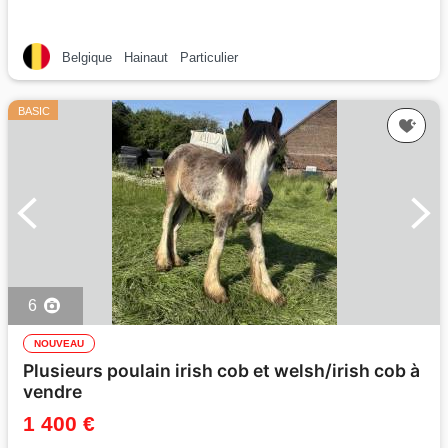
Belgique
Hainaut
Particulier
BASIC
6
NOUVEAU
Plusieurs poulain irish cob et welsh/irish cob à
vendre
1 400 €