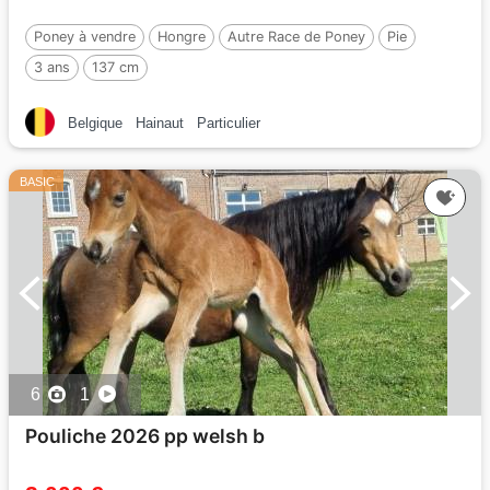
Poney à vendre
Hongre
Autre Race de Poney
Pie
3 ans
137 cm
Belgique
Hainaut
Particulier
BASIC
6
1
Pouliche 2026 pp welsh b