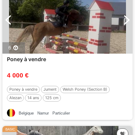
6
Poney à vendre
4 000 €
Poney à vendre
Jument
Welsh Poney (Section B)
Alezan
14 ans
125 cm
Belgique
Namur
Particulier
BASIC