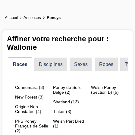
Accueil
Annonces
Poneys
Affiner votre recherche pour :
Wallonie
Races
Disciplines
Sexes
Robes
Type
Connemara (3)
Poney de Selle
Welsh Poney
Belge (2)
(Section B) (5)
New Forest (3)
Shetland (13)
Origine Non
Constatée (4)
Tinker (3)
PFS Poney
Welsh Part Bred
Français de Selle
(1)
(2)