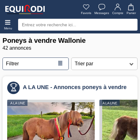
Favoris
Messages
Compte
Panier
Menu
Poneys à vendre Wallonie
42 annonces
≣
Filtrer
A LA UNE - Annonces poneys à vendre
A LA UNE
A LA UNE