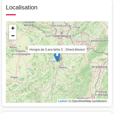
Localisation
+
−
Hongre de 3 ans taille C - Direct éleveur
Leaflet
| © OpenStreetMap contributors