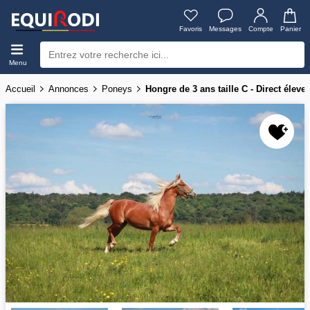
Favoris
Messages
Compte
Panier
Menu
Accueil
Annonces
Poneys
Hongre de 3 ans taille C - Direct éleve